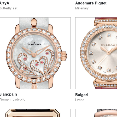
ArtyA
Audemars Piguet
Butterfly set
Millenary
Blancpain
Bulgari
Women, Ladybird
Lvcea