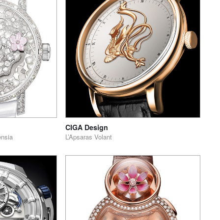
CIGA Design
ensia
L’Apsaras Volant