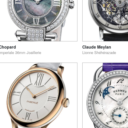
Chopard
Claude Meylan
Imperiale 36mm Joaillerie
Lionne Shéhérazade