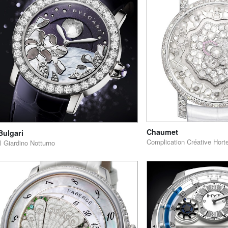
Chaumet
Bulgari
Complication Créative Hort
Il Giardino Notturno