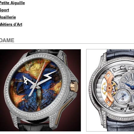
Petite Aiguille
Sport
Joaillerie
Métiers d’Art
DAME