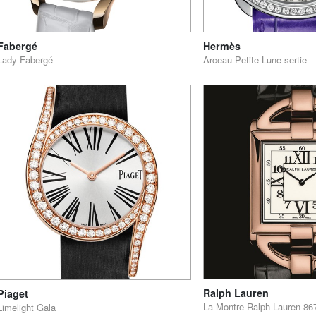
Fabergé
Hermès
Lady Fabergé
Arceau Petite Lune sertie
Ralph Lauren
Piaget
La Montre Ralph Lauren 86
Limelight Gala