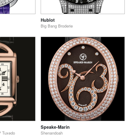
Hublot
Big Bang Broderie
Speake-Marin
7 Tuxedo
Shenandoah