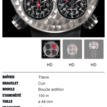
HD
HD
HD
Titane
BOÎTIER
Cuir
BRACELET
Boucle ardillon
BOUCLE
100 m
ETANCHÉITÉ
ø 48 mm
TAILLE