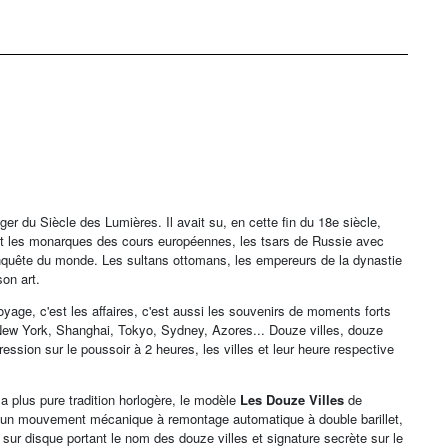
ger du Siècle des Lumières. Il avait su, en cette fin du 18e siècle,
duit les monarques des cours européennes, les tsars de Russie avec
conquête du monde. Les sultans ottomans, les empereurs de la dynastie
son art.
yage, c'est les affaires, c'est aussi les souvenirs de moments forts
New York, Shanghai, Tokyo, Sydney, Azores... Douze villes, douze
ssion sur le poussoir à 2 heures, les villes et leur heure respective
a plus pure tradition horlogère, le modèle
Les Douze Villes
de
4, un mouvement mécanique à remontage automatique à double barillet,
ur disque portant le nom des douze villes et signature secrète sur le