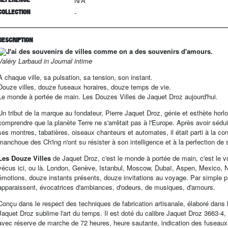
N/A
COLLECTION
-
DESCRIPTION
J'ai des souvenirs de villes comme on a des souvenirs d'amours.
Valéry Larbaud in Journal intime
A chaque ville, sa pulsation, sa tension, son instant.
Douze villes, douze fuseaux horaires, douze temps de vie.
Le monde à portée de main. Les Douzes Villes de Jaquet Droz aujourd'hui.
Un tribut de la marque au fondateur, Pierre Jaquet Droz, génie et esthète horlo
comprendre que la planète Terre ne s'arrêtait pas à l'Europe. Après avoir sé
ses montres, tabatières, oiseaux chanteurs et automates, il était parti à la 
manchoue des Ch'ing n'ont su résister à son intelligence et à la perfection de 
Les Douze Villes
de Jaquet Droz, c'est le monde à portée de main, c'est le vo
vécus ici, ou là. London, Genève, Istanbul, Moscow, Dubaï, Aspen, Mexico, 
émotions, douze instants présents, douze invitations au voyage. Par simple pre
apparaissent, évocatrices d'ambiances, d'odeurs, de musiques, d'amours.
Conçu dans le respect des techniques de fabrication artisanale, élaboré dans l
Jaquet Droz sublime l'art du temps. Il est doté du calibre Jaquet Droz 3663-
avec réserve de marche de 72 heures, heure sautante, indication des fuseaux s