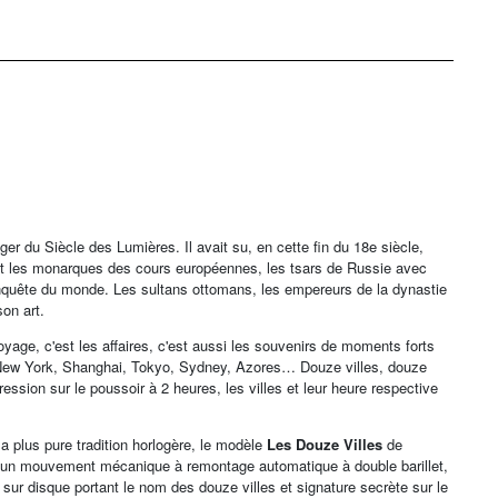
ger du Siècle des Lumières. Il avait su, en cette fin du 18e siècle,
duit les monarques des cours européennes, les tsars de Russie avec
conquête du monde. Les sultans ottomans, les empereurs de la dynastie
son art.
yage, c'est les affaires, c'est aussi les souvenirs de moments forts
 New York, Shanghai, Tokyo, Sydney, Azores… Douze villes, douze
ssion sur le poussoir à 2 heures, les villes et leur heure respective
a plus pure tradition horlogère, le modèle
Les Douze Villes
de
4, un mouvement mécanique à remontage automatique à double barillet,
ur disque portant le nom des douze villes et signature secrète sur le