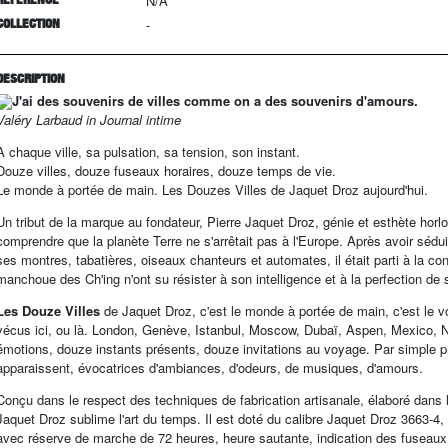
N/A
COLLECTION
-
DESCRIPTION
J'ai des souvenirs de villes comme on a des souvenirs d'amours.
Valéry Larbaud in Journal intime
A chaque ville, sa pulsation, sa tension, son instant.
Douze villes, douze fuseaux horaires, douze temps de vie.
Le monde à portée de main. Les Douzes Villes de Jaquet Droz aujourd'hui.
Un tribut de la marque au fondateur, Pierre Jaquet Droz, génie et esthète horlo
comprendre que la planète Terre ne s'arrêtait pas à l'Europe. Après avoir sé
ses montres, tabatières, oiseaux chanteurs et automates, il était parti à la 
manchoue des Ch'ing n'ont su résister à son intelligence et à la perfection de 
Les Douze Villes
de Jaquet Droz, c'est le monde à portée de main, c'est le vo
vécus ici, ou là. London, Genève, Istanbul, Moscow, Dubaï, Aspen, Mexico,
émotions, douze instants présents, douze invitations au voyage. Par simple pre
apparaissent, évocatrices d'ambiances, d'odeurs, de musiques, d'amours.
Conçu dans le respect des techniques de fabrication artisanale, élaboré dans l
Jaquet Droz sublime l'art du temps. Il est doté du calibre Jaquet Droz 3663-
avec réserve de marche de 72 heures, heure sautante, indication des fuseaux s