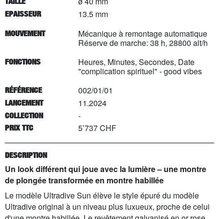
ø 40 mm
TAILLE
13.5 mm
EPAISSEUR
Mécanique à remontage automatique
MOUVEMENT
Réserve de marche: 38 h, 28800 alt/h
Heures, Minutes, Secondes, Date
FONCTIONS
"complication spirituel" - good vibes
002/01/01
RÉFÉRENCE
11.2024
LANCEMENT
-
COLLECTION
5’737 CHF
PRIX TTC
DESCRIPTION
Un look différent qui joue avec la lumière – une montre
de plongée transformée en montre habillée
Le modèle Ultradive Sun élève le style épuré du modèle
Ultradive original à un niveau plus luxueux, proche de celui
d'une montre habillée. Le revêtement galvanisé en or rose