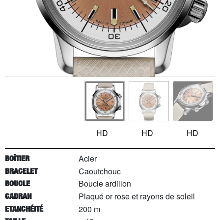
HD
HD
HD
Acier
BOÎTIER
Caoutchouc
BRACELET
Boucle ardillon
BOUCLE
Plaqué or rose et rayons de soleil
CADRAN
200 m
ETANCHÉITÉ