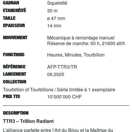
Squeletté
CADRAN
30 m
ETANCHÉITÉ
ø 47 mm
TAILLE
14 mm
EPAISSEUR
Mécanique à remontage manuel
MOUVEMENT
Réserve de marche: 50 h, 21600 alt/h
Heures, Minutes, Tourbillon
FONCTIONS
AFP-TTR3/TR
RÉFÉRENCE
06.2025
LANCEMENT
COLLECTION
Tourbillon of Tourbillons
/
Série limitée à
1
exemplaire
10’000’000 CHF
PRIX TTC
DESCRIPTION
TTR3
–
Trillion Radiant
L’alliance parfaite entre l’Art du Bijou et la Maîtrise du