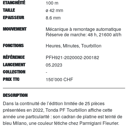
100 m
ETANCHÉITÉ
ø 42 mm
TAILLE
8.6 mm
EPAISSEUR
Mécanique à remontage automatique
MOUVEMENT
Réserve de marche: 48 h, 21600 alt/h
Heures, Minutes, Tourbillon
FONCTIONS
PFH921-2020002-200182
RÉFÉRENCE
05.2023
LANCEMENT
-
COLLECTION
150’000 CHF
PRIX TTC
DESCRIPTION
Dans la continuité de l’édition limitée de 25 pièces
présentées en 2022, Tonda PF Tourbillon affiche cette
année une particularité : son cadran de platine est teinté de
bleu Milano, une couleur fétiche chez Parmigiani Fleurier.