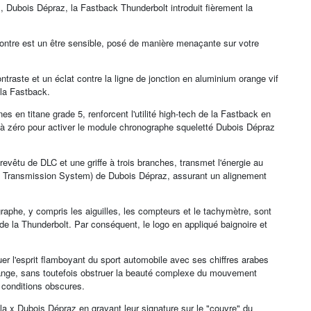
, Dubois Dépraz, la Fastback Thunderbolt introduit fièrement la
ontre est un être sensible, posé de manière menaçante sur votre
ntraste et un éclat contre la ligne de jonction en aluminium orange vif
 la Fastback.
 en titane grade 5, renforcent l'utilité high-tech de la Fastback en
se à zéro pour activer le module chronographe squeletté Dubois Dépraz
vêtu de DLC et une griffe à trois branches, transmet l'énergie au
m Transmission System) de Dubois Dépraz, assurant un alignement
ographe, y compris les aiguilles, les compteurs et le tachymètre, sont
 de la Thunderbolt. Par conséquent, le logo en appliqué baignoire et
r l'esprit flamboyant du sport automobile avec ses chiffres arabes
range, sans toutefois obstruer la beauté complexe du mouvement
s conditions obscures.
la x Dubois Dépraz en gravant leur signature sur le "couvre" du