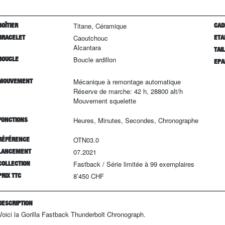
BOÎTIER
Titane, Céramique
CAD
BRACELET
Caoutchouc
ETA
Alcantara
TAI
BOUCLE
Boucle ardillon
EPA
MOUVEMENT
Mécanique à remontage automatique
Réserve de marche: 42 h, 28800 alt/h
Mouvement squelette
FONCTIONS
Heures, Minutes, Secondes, Chronographe
RÉFÉRENCE
OTN03.0
LANCEMENT
07.2021
COLLECTION
Fastback
/
Série limitée à
99
exemplaires
PRIX TTC
8’450 CHF
DESCRIPTION
Voici la Gorilla Fastback Thunderbolt Chronograph.