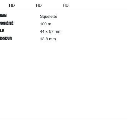
HD
HD
HD
RAN
Squeletté
NCHÉITÉ
100 m
LLE
44 x 57 mm
ISSEUR
13.8 mm