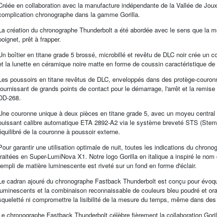
Créée en collaboration avec la manufacture indépendante de la Vallée de Joux
complication chronographe dans la gamme Gorilla.
La création du chronographe Thunderbolt a été abordée avec le sens que la m
poignet, prêt à frapper.
Un boîtier en titane grade 5 brossé, microbillé et revêtu de DLC noir crée un co
et la lunette en céramique noire matte en forme de coussin caractéristique de
Les poussoirs en titane revêtus de DLC, enveloppés dans des protège-couronnes
fournissant de grands points de contact pour le démarrage, l'arrêt et la remi
DD-268.
Une couronne unique à deux pièces en titane grade 5, avec un moyeu central re
puissant calibre automatique ETA 2892-A2 via le système breveté STS (Ste
équilibré de la couronne à poussoir externe.
Pour garantir une utilisation optimale de nuit, toutes les indications du chron
traitées en Super-LumiNova X1. Notre logo Gorilla en italique a inspiré le nom
rempli de matière luminescente est riveté sur un fond en forme d'éclair.
Le cadran ajouré du chronographe Fastback Thunderbolt est conçu pour évoque
luminescents et la combinaison reconnaissable de couleurs bleu poudré et o
squeletté ni compromettre la lisibilité de la mesure du temps, même dans de
Le chronographe Fastback Thunderbolt célèbre fièrement la collaboration Goril