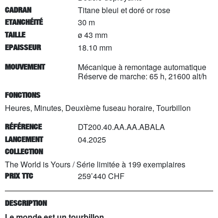
Titane bleui et doré or rose
CADRAN
30 m
ETANCHÉITÉ
ø 43 mm
TAILLE
18.10 mm
EPAISSEUR
Mécanique à remontage automatique
MOUVEMENT
Réserve de marche: 65 h, 21600 alt/h
FONCTIONS
Heures, Minutes, Deuxième fuseau horaire, Tourbillon
DT200.40.AA.AA.ABALA
RÉFÉRENCE
04.2025
LANCEMENT
COLLECTION
The World is Yours
/
Série limitée à
199
exemplaires
259’440 CHF
PRIX TTC
DESCRIPTION
Le monde est un tourbillon