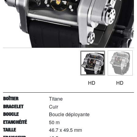
HD
HD
Titane
BOÎTIER
Cuir
BRACELET
Boucle déployante
BOUCLE
50 m
ETANCHÉITÉ
46.7 x 49.5 mm
TAILLE