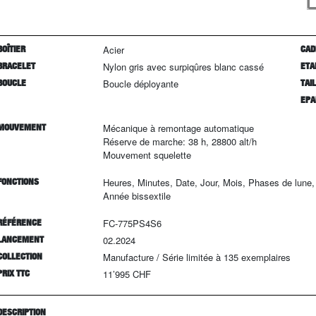
BOÎTIER
Acier
CAD
BRACELET
Nylon gris avec surpiqûres blanc cassé
ETA
BOUCLE
Boucle déployante
TAI
EPA
MOUVEMENT
Mécanique à remontage automatique
Réserve de marche: 38 h, 28800 alt/h
Mouvement squelette
FONCTIONS
Heures, Minutes, Date, Jour, Mois, Phases de lune
Année bissextile
RÉFÉRENCE
FC-775PS4S6
LANCEMENT
02.2024
COLLECTION
Manufacture
/
Série limitée à
135
exemplaires
PRIX TTC
11’995 CHF
DESCRIPTION