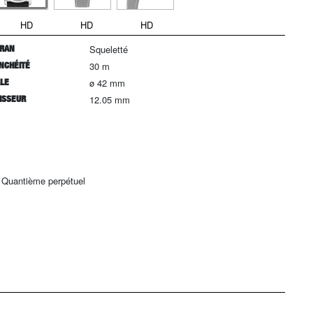
HD
HD
HD
RAN
Squeletté
NCHÉITÉ
30 m
LLE
ø 42 mm
ISSEUR
12.05 mm
, Quantième perpétuel