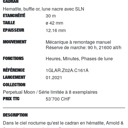
CADRAN
Hematite, buffle or, lune nacre avec SLN
30 m
ETANCHÉITÉ
ø 42 mm
TAILLE
12.16 mm
EPAISSEUR
Mécanique à remontage manuel
MOUVEMENT
Réserve de marche: 90 h, 21600 alt/h
Heures, Minutes, Phases de lune
FONCTIONS
1GLAR.Z02A.C161A
RÉFÉRENCE
01.2021
LANCEMENT
COLLECTION
Perpetual Moon
/
Série limitée à
8
exemplaires
53’700 CHF
PRIX TTC
DESCRIPTION
Dans le ciel nocturne qu'est le cadran en hématite, Arnold &