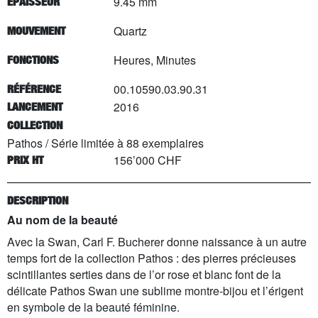
9.45 mm
EPAISSEUR
Quartz
MOUVEMENT
Heures, Minutes
FONCTIONS
00.10590.03.90.31
RÉFÉRENCE
2016
LANCEMENT
COLLECTION
Pathos
/
Série limitée à
88
exemplaires
156’000 CHF
PRIX HT
DESCRIPTION
Au nom de la beauté
Avec la Swan, Carl F. Bucherer donne naissance à un autre
temps fort de la collection Pathos : des pierres précieuses
scintillantes serties dans de l’or rose et blanc font de la
délicate Pathos Swan une sublime montre-bijou et l’érigent
en symbole de la beauté féminine.