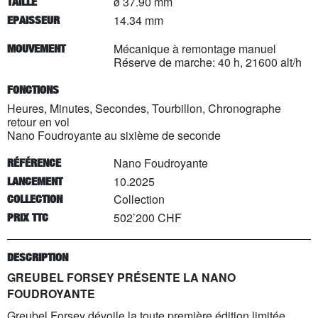
ø 37.90 mm
TAILLE
14.34 mm
EPAISSEUR
Mécanique à remontage manuel
MOUVEMENT
Réserve de marche: 40 h, 21600 alt/h
FONCTIONS
Heures, Minutes, Secondes, Tourbillon, Chronographe
retour en vol
Nano Foudroyante au sixième de seconde
Nano Foudroyante
RÉFÉRENCE
10.2025
LANCEMENT
Collection
COLLECTION
502’200 CHF
PRIX TTC
DESCRIPTION
GREUBEL FORSEY PRÉSENTE LA NANO
FOUDROYANTE
Greubel Forsey dévoile la toute première édition limitée