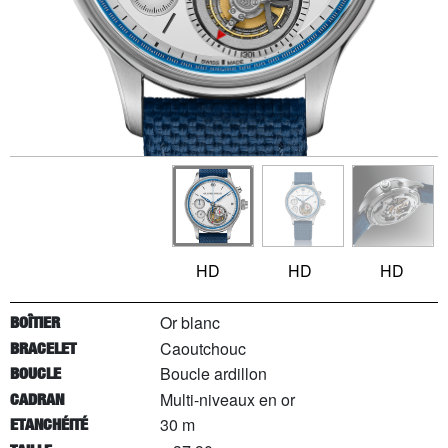
HD
HD
HD
Or blanc
BOÎTIER
Caoutchouc
BRACELET
Boucle ardillon
BOUCLE
Multi-niveaux en or
CADRAN
30 m
ETANCHÉITÉ