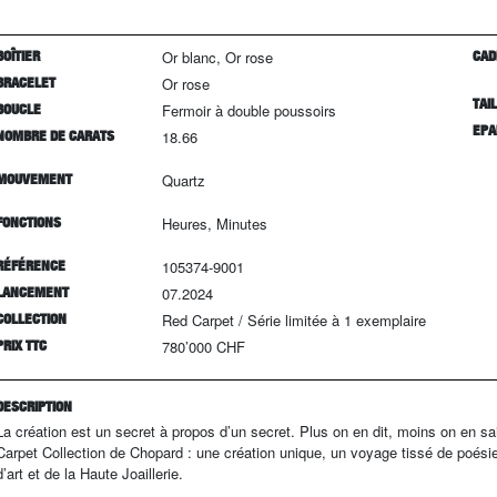
BOÎTIER
Or blanc, Or rose
CAD
BRACELET
Or rose
TAI
BOUCLE
Fermoir à double poussoirs
EPA
NOMBRE DE CARATS
18.66
MOUVEMENT
Quartz
FONCTIONS
Heures, Minutes
RÉFÉRENCE
105374-9001
LANCEMENT
07.2024
COLLECTION
Red Carpet
/
Série limitée à
1
exemplaire
PRIX TTC
780’000 CHF
DESCRIPTION
La création est un secret à propos d’un secret. Plus on en dit, moins on en sai
Carpet Collection de Chopard : une création unique, un voyage tissé de poésie
d’art et de la Haute Joaillerie.