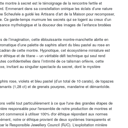
e montre à secret est le témoignage de la rencontre fertile et
hopard. Emmenant dans sa constellation onirique les éclats d’une nature
oline Scheufele a guidé les Artisans d’art de la Maison pour recomposer,
e. Ce garde-temps murmure les secrets qui se logent au creux d’un
puissance mythologique et la douceur des images de l’enfance brodées
ais de l’imagination, cette éblouissante montre-manchette abrite en
omatique d’une palette de saphirs allant du bleu pastel au rose en
nt cadran de cette montre. Hypnotique, cet écosystème miniature est
r éthique et de titane – un véritable défi technique qui seul rend
tes confidentielles dans l’intimité de ce talisman orfèvre, cette
xe, invitant au singulier spectacle du secret, dont le mystère
phirs rose, violets et bleu pastel (d’un total de 10 carats), de topazes
 diamants (1,28 ct) et de grenats pourpres, mandarine et démantoïde.
ons veillé tout particulièrement à ce que l'une des grandes étapes de
anière responsable pour l'ensemble de notre production de montres et
iers ont commencé à utiliser 100% d'or éthique répondant aux normes
sément, notre or éthique provient de deux systèmes transparents et
é par le Responsible Jewellery Council (RJC). L'exploitation minière