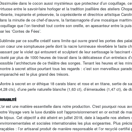
Dissimulée dans le cocon aussi mystérieux que protecteur d’un coquillage, cett
virtuose entre le savoir-faire horloger et la tradition joaillière des ateliers C
vibrante, inspirante et préservée, la coprésidente et directrice artistique Car
dans la minutie de ce chef-d’œuvre, la fantasmagorie d’une mosaïque maritim
coquillage que l’on tiendrait tout contre son oreille, en apesanteur entre la 
par les ‘Contes de Fées’.
Sublimée par ce souffle créatif sans limite qui ouvre grand les portes des pal
son cœur une somptueuse perle dont la nacre lumineuse réverbère le faste chr
passant par le violet qui entourent et sculptent de leur sertissage le fascina
ciselé par plus de 1000 heures de travail dans la délicatesse d’un entrelacs d’o
possible l’architecture de ce théâtre des songes. Tenant les heures et les minu
montre à secret attise pourtant tous les regards : c’est son merveilleux parado
empanaché est le plus grand des trésors.
Montre à secret en or éthique 18 carats blanc et rose et en titane, sertie de sa
(4,28 cts), d’une perle naturelle blanche (1,63 ct), d’émeraudes (1,47 ct), de
DURABILITÉ
L'or est une matière essentielle dans notre production. C'est pourquoi nous av
notre Voyage vers le luxe durable soit l'approvisionnement en or extrait de m
de bijoux. Cet objectif a été atteint en juillet 2018, date à laquelle nos atel
environnementales et sociales internationales les plus exigeantes. Plus préci
traçables : l’or artisanal produit de manière responsable et l’or recyclé certifi