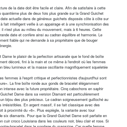
re de la date doit être facile et claire. Afin de satisfaire à cette
du quantième plus de deux fois plus grande sur la Grand Guichet
a date actuelle dans de généreux guichets disposés côte à côte sur
fait intelligent veille à un appairage et à une synchronisation des
e: il n'est plus au milieu du mouvement, mais à 6 heures. Cette
grande date et confère ainsi au cadran équilibre et harmonie. Le
ment fiable qui ne demande à sa propriétaire que de bouger
énergie.
 Dame le plaisir de la perfection artisanale que le fond de boîte
nt décoré, fini à la main et ce même à l'endroit où les femmes
d'un bleu lumineux et la masse oscillante magnifiquement squeletée
 femmes à l'esprit critique et perfectionnistes d'aujourd'hui sont
ieure». La fine boîte ronde aux gonds de bracelet élégamment
n intense avec la future propriétaire. Cinq cabochons en saphir
nd Guichet Dame dans sa version Diamant est particulièrement
e un bijou des plus précieux. Le cadran soigneusement guilloché au
 irrésistibles. En argent massif, il se fait classique avec des
oit à proximité du «6». Plus espiègle, la variante avec tour
 de six diamants. Pour que la Grand Guichet Dame soit parfaite en
n cuir croco Louisiana dans les couleurs noir, bleu clair et rose. Si
a montre-bracelet dans le sondage du magazine. Car quelle femme