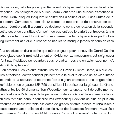
De nos jours, l'affichage du quantième est pratiquement indispensable et la lectu
exigence, les horlogers de Maurice Lacroix ont créé une surface d'affichage 
Dame. Deux disques indiquent le chiffre des dizaines et celui des unités de l
le cadran. Composé au total de 42 pièces, le mécanisme de construction tout à 
sauts. D'autre part, il a permis de déplacer le centre de rotation de la second
petite seconde constitue d'un point de vue optique le parfait contrepoids à la 
rythme du temps est fourni par un mouvement automatique suisse particulière
régulièrement afin que le ressort de barillet ne manque jamais de tension et d'
A la satisfaction d'une technique mûrie s'ajoute pour la nouvelle Grand Guichet
avec glace saphir met habilement en évidence. Le mouvement est soigneuseme
n'ont pas l'habitude de regarder: sous le cadran. Les vis en acier rayonnent 
éblouit de splendeur.
Bien entendu, les valeurs extérieures de la Grand Guichet Dame, auxquelles les
très attachées, correspondent pleinement à la qualité élevée de sa «vie intér
incurvés et la séduisante couronne forme oignon promettent une longue relatio
véritable ou en or jaune 18K 750 constituent la cerise sur le gâteau. La Gra
attrayante: les 50 diamants Top Wesselton sur la lunette font de cette montr
centre et dans l'affichage de la petite seconde est disponible en deux variantes
chiffres romains dans le tour d'heures extérieur qui devient de plus en plus étr
d'heures en nacre véritable est dotée de grands chiffres arabes et rehaussée
toute circonstance, elle est disponible avec des bracelets finement travaillés e
les femmes l'avaient su en 1914, aucune d'entre elles n'aurait voté contre l