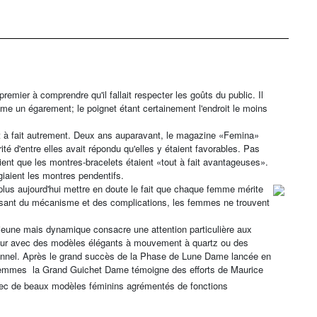
 premier à comprendre qu'il fallait respecter les goûts du public. Il
e un égarement; le poignet étant certainement l'endroit le moins
ut à fait autrement. Deux ans auparavant, le magazine «Femina»
té d'entre elles avait répondu qu'elles y étaient favorables. Pas
ent que les montres-bracelets étaient «tout à fait avantageuses».
giaient les montres pendentifs.
plus aujourd'hui mettre en doute le fait que chaque femme mérite
gissant du mécanisme et des complications, les femmes ne trouvent
jeune mais dynamique consacre une attention particulière aux
jour avec des modèles élégants à mouvement à quartz ou des
itionnel. Après le grand succès de la Phase de Lune Dame lancée en
 femmes  la Grand Guichet Dame témoigne des efforts de Maurice
vec de beaux modèles féminins agrémentés de fonctions