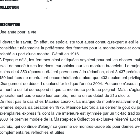
N/A
COLLECTION
-
DESCRIPTION
Une amie pour la vie
Il devrait le savoir. En effet, ce spécialiste tout aussi connu qu'expert a été le
considérait néanmoins la préférence des femmes pour la montre-bracelet comm
adapté au port d'une montre. C'était en 1916.
A l'époque déjà, les femmes ainsi critiquées voyaient pourtant les choses to
avait demandé à ses lectrices leur opinion sur les montres-bracelets. La majori
moins de 4 350 réponses étaient parvenues à la rédaction, dont 3 437 précisai
480 lectrices se montraient encore hésitantes alors que 433 seulement privilé
Changement de décor. Le calendrier indique l'année 2004. Personne n'oserait 
la montre qui lui correspond ni que la montre se porte au poignet. Mais, s'a
généralement pas encore leur compte, même en ce début du 21e siècle.
Ce n'est pas le cas chez Maurice Lacroix. La marque de montre relativement 
femmes depuis sa création en 1975. Maurice Lacroix a su cerner le goût du 
exemplaires expressifs dont la vie intérieure est rythmée par un tic-tac trad
2003  le premier modèle de la Masterpiece Collection exclusive réservé aux
Lacroix, qui continue d'élargir sa gamme de montres-bracelets pour dames a
complémentaires réfléchies et utiles.