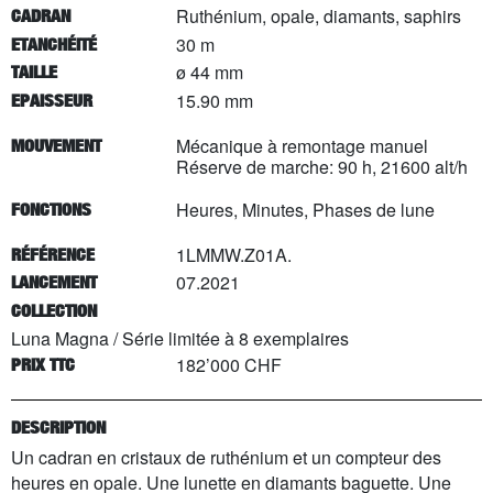
Ruthénium, opale, diamants, saphirs
CADRAN
30 m
ETANCHÉITÉ
ø 44 mm
TAILLE
15.90 mm
EPAISSEUR
Mécanique à remontage manuel
MOUVEMENT
Réserve de marche: 90 h, 21600 alt/h
Heures, Minutes, Phases de lune
FONCTIONS
1LMMW.Z01A.
RÉFÉRENCE
07.2021
LANCEMENT
COLLECTION
Luna Magna
/
Série limitée à
8
exemplaires
182’000 CHF
PRIX TTC
DESCRIPTION
Un cadran en cristaux de ruthénium et un compteur des
heures en opale. Une lunette en diamants baguette. Une