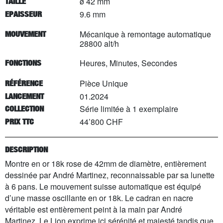
ø 42 mm
TAILLE
9.6 mm
EPAISSEUR
Mécanique à remontage automatique
MOUVEMENT
28800 alt/h
Heures, Minutes, Secondes
FONCTIONS
Pièce Unique
RÉFÉRENCE
01.2024
LANCEMENT
Série limitée à
1
exemplaire
COLLECTION
44’800 CHF
PRIX TTC
DESCRIPTION
Montre en or 18k rose de 42mm de diamètre, entièrement
dessinée par André Martinez, reconnaissable par sa lunette
à 6 pans. Le mouvement suisse automatique est équipé
d’une masse oscillante en or 18k. Le cadran en nacre
véritable est entièrement peint à la main par André
Martinez. Le Lion exprime ici sérénité et majesté tandis que