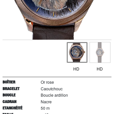
HD
HD
Or rose
BOÎTIER
Caoutchouc
BRACELET
Boucle ardillon
BOUCLE
Nacre
CADRAN
50 m
ETANCHÉITÉ