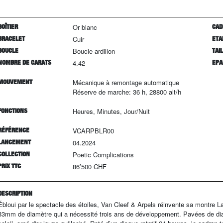
BOÎTIER
Or blanc
CAD
BRACELET
Cuir
ETA
BOUCLE
Boucle ardillon
TAI
NOMBRE DE CARATS
4.42
EPA
MOUVEMENT
Mécanique à remontage automatique
Réserve de marche: 36 h, 28800 alt/h
FONCTIONS
Heures, Minutes, Jour/Nuit
RÉFÉRENCE
VCARPBLR00
LANCEMENT
04.2024
COLLECTION
Poetic Complications
PRIX TTC
86’500 CHF
DESCRIPTION
Ébloui par le spectacle des étoiles, Van Cleef & Arpels réinvente sa montre
33mm de diamètre qui a nécessité trois ans de développement. Pavées de diam