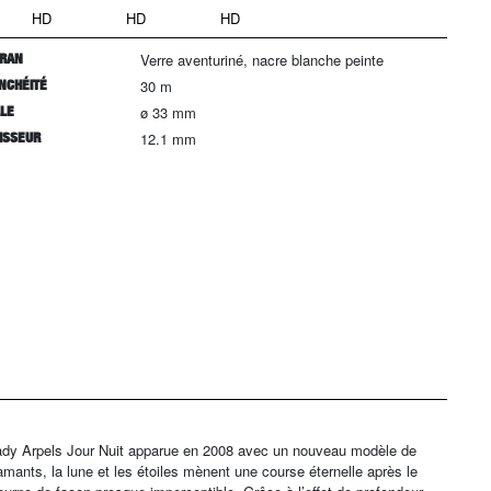
HD
HD
HD
RAN
Verre aventuriné, nacre blanche peinte
NCHÉITÉ
30 m
LLE
ø 33 mm
ISSEUR
12.1 mm
 Lady Arpels Jour Nuit apparue en 2008 avec un nouveau modèle de
ants, la lune et les étoiles mènent une course éternelle après le