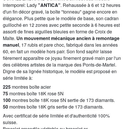
intemporel: Lady
"ANTICA"
. Rehaussée à 6 et 12 heures
d'un fin décor gravé, la boîte "tonneau" gagne encore en
élégance. Plus petite que le modèle de base, son cadran
guilloché en 12 zones avec petite seconde à 6 heures est
assorti de fines aiguilles bleuies en forme de Croix de
Malte.
Un mouvement mécanique ancien à remontage
manuel
, 17 rubis et pare choc, fabriqué dans les années
60, en fait un modèle hors pair. Son fond saphir laisse
fièrement apparaître ce joyau finement gravé main par l'un
des célèbres artistes de la marque des Ponts-de-Martel.
Digne de sa lignée historique, le modèle est proposé en
série limitée à:
225
montres boîte acier
75
montres boîte 18K rose 5N
100
montres boîte 18K rose 5N sertie de 173 diamants.
50
montres boîte 18K gris sertie de 173 diamants.
Avec certificat de série limitée et d'authenticité 100%
suisse.
Bracelet crocodile véritable ou bracelet or.