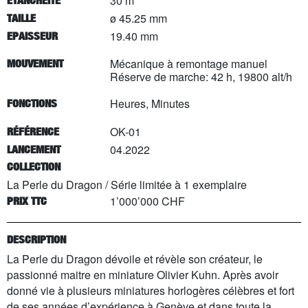
30 m
ETANCHÉITÉ
ø 45.25 mm
TAILLE
19.40 mm
EPAISSEUR
Mécanique à remontage manuel
MOUVEMENT
Réserve de marche: 42 h, 19800 alt/h
Heures, Minutes
FONCTIONS
OK-01
RÉFÉRENCE
04.2022
LANCEMENT
COLLECTION
La Perle du Dragon
/
Série limitée à
1
exemplaire
1’000’000 CHF
PRIX TTC
DESCRIPTION
La Perle du Dragon dévoile et révèle son créateur, le
passionné maitre en miniature Olivier Kuhn. Après avoir
donné vie à plusieurs miniatures horlogères célèbres et fort
de ses années d’expérience à Genève et dans toute la