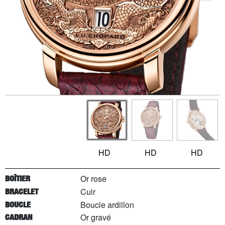
HD
HD
HD
Or rose
BOÎTIER
Cuir
BRACELET
Boucle ardillon
BOUCLE
Or gravé
CADRAN