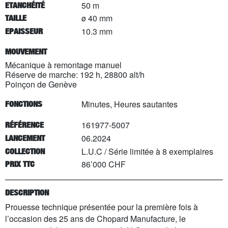
50 m
ETANCHÉITÉ
ø 40 mm
TAILLE
10.3 mm
EPAISSEUR
MOUVEMENT
Mécanique à remontage manuel
Réserve de marche: 192 h, 28800 alt/h
Poinçon de Genève
Minutes, Heures sautantes
FONCTIONS
161977-5007
RÉFÉRENCE
06.2024
LANCEMENT
L.U.C
/
Série limitée à
8
exemplaires
COLLECTION
86’000 CHF
PRIX TTC
DESCRIPTION
Prouesse technique présentée pour la première fois à
l’occasion des 25 ans de Chopard Manufacture, le