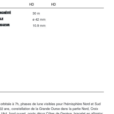
HD
HD
NCHÉITÉ
30 m
LLE
ø 42 mm
ISSEUR
10.9 mm
itale à 7h, phases de lune visibles pour l'hémisphère Nord et Sud
122 ans, constellation de la Grande Ourse dans la partie Nord, Croix
 18ct, fond ouvert, ponts décor Côtes de Genève, bracelet en alligator