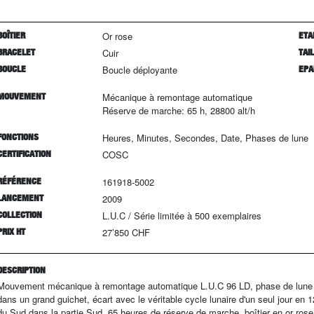
BOÎTIER
Or rose
ETA
BRACELET
Cuir
TAI
BOUCLE
Boucle déployante
EPA
MOUVEMENT
Mécanique à remontage automatique
Réserve de marche: 65 h, 28800 alt/h
FONCTIONS
Heures, Minutes, Secondes, Date, Phases de lune
CERTIFICATION
COSC
RÉFÉRENCE
161918-5002
LANCEMENT
2009
COLLECTION
L.U.C
/
Série limitée à
500
exemplaires
PRIX HT
27’850 CHF
DESCRIPTION
Mouvement mécanique à remontage automatique L.U.C 96 LD, phase de lune orb
dans un grand guichet, écart avec le véritable cycle lunaire d'un seul jour en 
du Sud dans la partie Sud, 65 heures de réserve de marche, boîtier en or rose