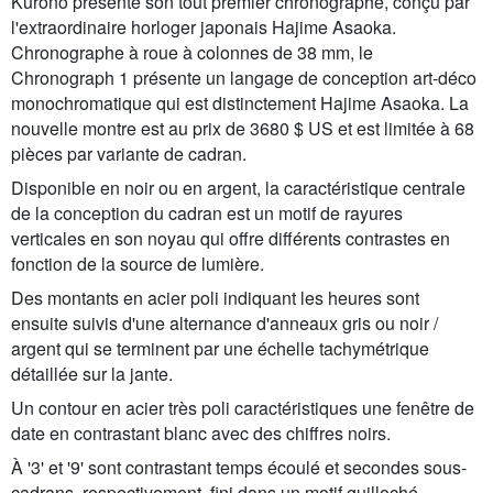
Kurono présente son tout premier chronographe, conçu par
l'extraordinaire horloger japonais Hajime Asaoka.
Chronographe à roue à colonnes de 38 mm, le
Chronograph 1 présente un langage de conception art-déco
monochromatique qui est distinctement Hajime Asaoka. La
nouvelle montre est au prix de 3680 $ US et est limitée à 68
pièces par variante de cadran.
Disponible en noir ou en argent, la caractéristique centrale
de la conception du cadran est un motif de rayures
verticales en son noyau qui offre différents contrastes en
fonction de la source de lumière.
Des montants en acier poli indiquant les heures sont
ensuite suivis d'une alternance d'anneaux gris ou noir /
argent qui se terminent par une échelle tachymétrique
détaillée sur la jante.
Un contour en acier très poli caractéristiques une fenêtre de
date en contrastant blanc avec des chiffres noirs.
À '3' et '9' sont contrastant temps écoulé et secondes sous-
cadrans, respectivement, fini dans un motif guilloché