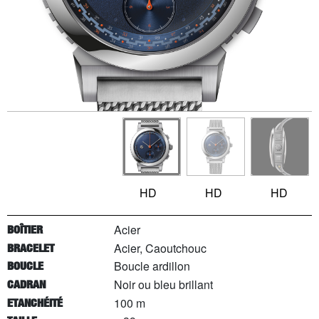
HD
HD
HD
Acier
BOÎTIER
Acier, Caoutchouc
BRACELET
Boucle ardillon
BOUCLE
Noir ou bleu brillant
CADRAN
100 m
ETANCHÉITÉ