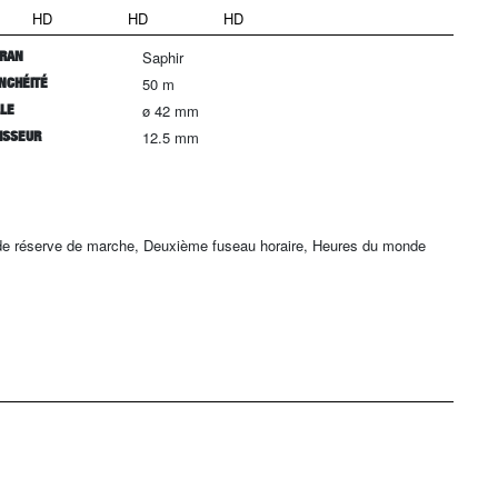
HD
HD
HD
RAN
Saphir
NCHÉITÉ
50 m
LLE
ø 42 mm
ISSEUR
12.5 mm
 de réserve de marche, Deuxième fuseau horaire, Heures du monde