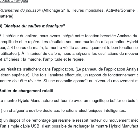
Coach intelligent
Paramètres du poussoir
(Affichage 24 h, Heures mondiales, Activité/Sommeil,
batterie)
3)
"Analyse du calibre mécanique"
À l’intérieur du calibre, nous avons intégré notre fonction brevetée Analyse 
l’amplitude et le repère. Les résultats sont communiqués à l’application Hybr
jour, à 4 heures du matin, la montre vérifie automatiquement le bon fonctio
l’utilisateur). À l’intérieur du calibre, nous analysons les oscillations du mou
et affichées : la marche, l’amplitude et le repère.
Les résultats s'affichent dans l’application. (Le panneau de l’application Analys
l’écran supérieur). Une fois l’analyse effectuée, un rapport de fonctionnemen
montre doit être révisée. Si une anomalie apparaît au niveau du mouvement méc
Boîtier de chargement rotatif
La montre Hybrid Manufacture est fournie avec un magnifique boîtier en bois i
1) un chargeur amovible dédié aux fonctions électroniques intelligentes.
2) un dispositif de remontage qui réarme le ressort moteur du mouvement mé
d’un simple câble USB, il est possible de recharger la montre Hybrid Manufac