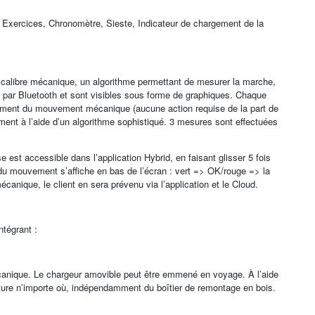
 Exercices, Chronomètre, Sieste, Indicateur de chargement de la
du calibre mécanique, un algorithme permettant de mesurer la marche,
id par Bluetooth et sont visibles sous forme de graphiques. Chaque
nnement du mouvement mécanique (aucune action requise de la part de
vement à l’aide d’un algorithme sophistiqué. 3 mesures sont effectuées
e est accessible dans l’application Hybrid, en faisant glisser 5 fois
t du mouvement s’affiche en bas de l’écran : vert => OK/rouge => la
anique, le client en sera prévenu via l’application et le Cloud.
ntégrant :
canique. Le chargeur amovible peut être emmené en voyage. À l’aide
ture n’importe où, indépendamment du boîtier de remontage en bois.