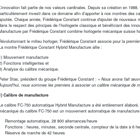
L’innovation fait partie de nos valeurs cardinales. Depuis sa création en 19
particulièrement investi dans ce domaine afin d’apporter à nos montres des c
ajoutée. Chaque année, Frédérique Constant continue d'ajouter de nouveaux
dans le respect des principes de l’horlogerie classique et bénéficiant des inn
Manufacture par Frédérique Constant combine horlogerie mécanique suisse hau
Révolutionnant le milieu horloger, Frédérique Constant associe pour la première 
La montre Frédérique Constant Hybrid Manufacture allie :
1) Mouvement manufacture
2) Fonctions intelligentes et
3) Analyse du calibre mécanique.
Peter Stas, président du groupe Frédérique Constant :
« Nous avons fait œuvr
Aujourd’hui, nous sommes les premiers à associer un calibre mécanique de ma
1) Calibre de manufacture
Le calibre FC-750 automatique Hybrid Manufacture a été entièrement élaboré, f
mécanique du calibre FC-750 est un mouvement automatique de manufacture dot
- Remontage automatique, 28 800 alternances/heure
- Fonctions : heures, minutes, seconde centrale, compteur de la date à 6 h
- Réserve de marche de 42 heures