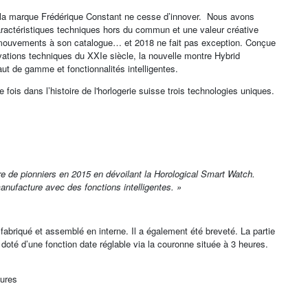
88, la marque Frédérique Constant ne cesse d’innover. Nous avons
aractéristiques techniques hors du commun et une valeur créative
 mouvements à son catalogue… et 2018 ne fait pas exception. Conçue
ovations techniques du XXIe siècle, la nouvelle montre Hybrid
t de gamme et fonctionnalités intelligentes.
fois dans l’histoire de l'horlogerie suisse trois technologies uniques.
e de pionniers en 2015 en dévoilant la Horological Smart Watch.
nufacture avec des fonctions intelligentes. »
abriqué et assemblé en interne. Il a également été breveté. La partie
é d’une fonction date réglable via la couronne située à 3 heures.
eures