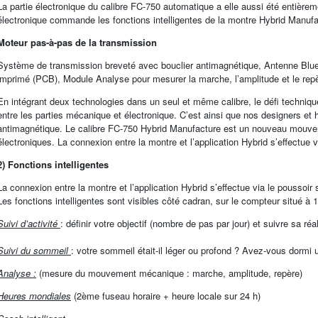
La partie électronique du calibre FC-750 automatique a elle aussi été entièrem
électronique commande les fonctions intelligentes de la montre Hybrid Manufa
Moteur pas-à-pas de la transmission
Système de transmission breveté avec bouclier antimagnétique, Antenne Bluetoo
imprimé (PCB), Module Analyse pour mesurer la marche, l’amplitude et le re
En intégrant deux technologies dans un seul et même calibre, le défi technique
entre les parties mécanique et électronique. C’est ainsi que nos designers et 
antimagnétique. Le calibre FC-750 Hybrid Manufacture est un nouveau mouve
électroniques. La connexion entre la montre et l’application Hybrid s’effectue v
2) Fonctions intelligentes
La connexion entre la montre et l’application Hybrid s’effectue via le poussoir
Les fonctions intelligentes sont visibles côté cadran, sur le compteur situé à 1
Suivi d’activité
: définir votre objectif (nombre de pas par jour) et suivre sa ré
Suivi du sommeil
: votre sommeil était-il léger ou profond ? Avez-vous dormi 
Analyse :
(mesure du mouvement mécanique : marche, amplitude, repère)
Heures mondiales
(2ème fuseau horaire + heure locale sur 24 h)