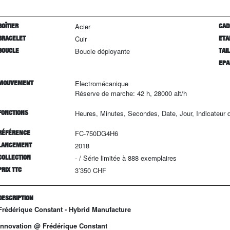
BOÎTIER
Acier
CAD
BRACELET
Cuir
ETA
BOUCLE
Boucle déployante
TAI
EPA
MOUVEMENT
Electromécanique
Réserve de marche: 42 h, 28000 alt/h
FONCTIONS
Heures, Minutes, Secondes, Date, Jour, Indicateur
RÉFÉRENCE
FC-750DG4H6
LANCEMENT
2018
COLLECTION
-
/
Série limitée à
888
exemplaires
PRIX TTC
3’350 CHF
DESCRIPTION
Frédérique Constant - Hybrid Manufacture
Innovation @ Frédérique Constant