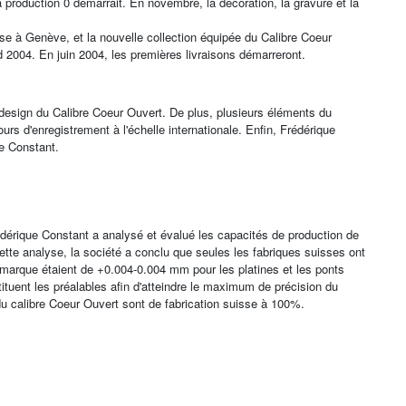
production 0 démarrait. En novembre, la décoration, la gravure et la
sse à Genève, et la nouvelle collection équipée du Calibre Coeur
d 2004. En juin 2004, les premières livraisons démarreront.
esign du Calibre Coeur Ouvert. De plus, plusieurs éléments du
urs d'enregistrement à l'échelle internationale. Enfin, Frédérique
e Constant.
érique Constant a analysé et évalué les capacités de production de
ette analyse, la société a conclu que seules les fabriques suisses ont
a marque étaient de +0.004-0.004 mm pour les platines et les ponts
uent les préalables afin d'atteindre le maximum de précision du
du calibre Coeur Ouvert sont de fabrication suisse à 100%.