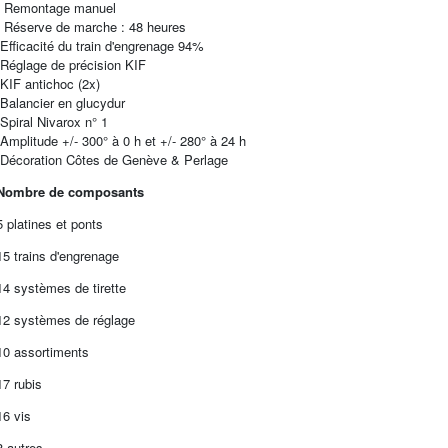
- Remontage manuel
- Réserve de marche : 48 heures
-Efficacité du train d'engrenage 94%
-Réglage de précision KIF
-KIF antichoc (2x)
-Balancier en glucydur
-Spiral Nivarox n° 1
-Amplitude +/- 300° à 0 h et +/- 280° à 24 h
-Décoration Côtes de Genève & Perlage
Nombre de composants
5 platines et ponts
15 trains d'engrenage
14 systèmes de tirette
12 systèmes de réglage
10 assortiments
17 rubis
16 vis
8 autres