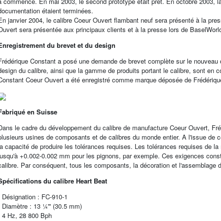
a commencé. En mai 2003, le second prototype était prêt. En octobre 2003, la 
documentation étaient terminées.
En janvier 2004, le calibre Coeur Ouvert flambant neuf sera présenté à la pre
Ouvert sera présentée aux principaux clients et à la presse lors de BaselWorl
Enregistrement du brevet et du design
Frédérique Constant a posé une demande de brevet complète sur le nouveau d
design du calibre, ainsi que la gamme de produits portant le calibre, sont en co
Constant Coeur Ouvert a été enregistré comme marque déposée de Frédériqu
Fabriqué en Suisse
Dans le cadre du développement du calibre de manufacture Coeur Ouvert, Fréd
plusieurs usines de composants et de calibres du monde entier. A l'issue de c
la capacité de produire les tolérances requises. Les tolérances requises de l
jusqu'à +0.002-0.002 mm pour les pignons, par exemple. Ces exigences constit
calibre. Par conséquent, tous les composants, la décoration et l'assemblage 
Spécifications du calibre Heart Beat
- Désignation : FC-910-1
- Diamètre : 13 ¼''' (30.5 mm)
- 4 Hz, 28 800 Bph