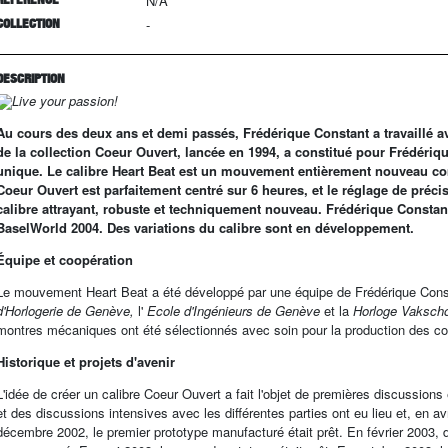
N/A
COLLECTION
-
DESCRIPTION
Live your passion!
Au cours des deux ans et demi passés, Frédérique Constant a travaillé a
de la collection Coeur Ouvert, lancée en 1994, a constitué pour Frédériq
unique. Le calibre Heart Beat est un mouvement entièrement nouveau co
Coeur Ouvert est parfaitement centré sur 6 heures, et le réglage de préci
calibre attrayant, robuste et techniquement nouveau. Frédérique Constant
BaselWorld 2004. Des variations du calibre sont en développement.
Équipe et coopération
Le mouvement Heart Beat a été développé par une équipe de Frédérique Const
d'Horlogerie de Genève,
l'
Ecole d'Ingénieurs de Genève
et la
Horloge Vaksch
montres mécaniques ont été sélectionnés avec soin pour la production des c
Historique et projets d'avenir
L'idée de créer un calibre Coeur Ouvert a fait l'objet de premières discussion
et des discussions intensives avec les différentes parties ont eu lieu et, en a
décembre 2002, le premier prototype manufacturé était prêt. En février 2003, 