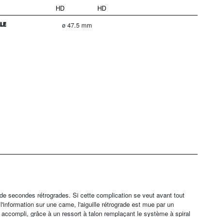
HD
HD
LLE
ø 47.5 mm
 secondes rétrogrades. Si cette complication se veut avant tout
l'information sur une came, l'aiguille rétrograde est mue par un
n accompli, grâce à un ressort à talon remplaçant le système à spiral