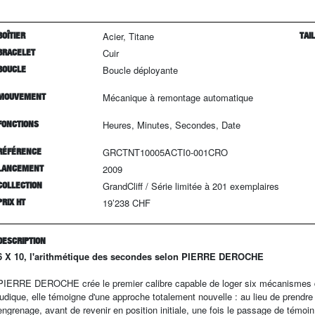
BOÎTIER
Acier, Titane
TAI
BRACELET
Cuir
BOUCLE
Boucle déployante
MOUVEMENT
Mécanique à remontage automatique
FONCTIONS
Heures, Minutes, Secondes, Date
RÉFÉRENCE
GRCTNT10005ACTI0-001CRO
LANCEMENT
2009
COLLECTION
GrandCliff
/
Série limitée à
201
exemplaires
PRIX HT
19’238 CHF
DESCRIPTION
6 X 10, l'arithmétique des secondes selon PIERRE DEROCHE
PIERRE DEROCHE crée le premier calibre capable de loger six mécanismes de
ludique, elle témoigne d'une approche totalement nouvelle : au lieu de prendre 
engrenage, avant de revenir en position initiale, une fois le passage de témoi