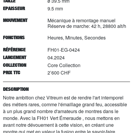
ø 39.5 mm
TAILLE
9.5 mm
EPAISSEUR
Mécanique à remontage manuel
MOUVEMENT
Réserve de marche: 42 h, 28800 alt/h
Heures, Minutes, Secondes
FONCTIONS
FH01-EG-0424
RÉFÉRENCE
04.2024
LANCEMENT
Core Collection
COLLECTION
2’600 CHF
PRIX TTC
DESCRIPTION
Notre ambition chez Vitreum est de rendre l'art intemporel
des métiers rares, comme l'émaillage grand feu, accessible
à un plus grand nombre d'amateurs de montres dans le
monde. Avec la FH01 Vert Émeraude , nous mettons en
avant notre dévouement à cette vision, en créant une
montre qui met en valeur la fusion entre le savoir-faire