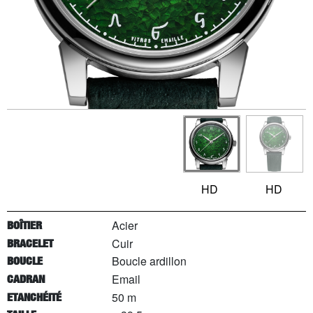
HD
HD
Acier
BOÎTIER
Cuir
BRACELET
Boucle ardillon
BOUCLE
Email
CADRAN
50 m
ETANCHÉITÉ