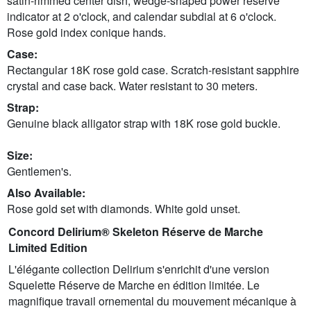
satin-rimmed center dish, wedge-shaped power reserve
indicator at 2 o'clock, and calendar subdial at 6 o'clock.
Rose gold index conique hands.
Case:
Rectangular 18K rose gold case. Scratch-resistant sapphire
crystal and case back. Water resistant to 30 meters.
Strap:
Genuine black alligator strap with 18K rose gold buckle.
Size:
Gentlemen's.
Also Available:
Rose gold set with diamonds. White gold unset.
Concord Delirium® Skeleton Réserve de Marche
Limited Edition
L'élégante collection Delirium s'enrichit d'une version
Squelette Réserve de Marche en édition limitée. Le
magnifique travail ornemental du mouvement mécanique à