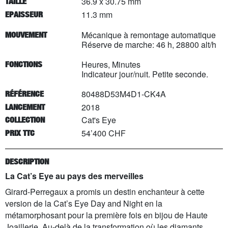
36.9 x 30.75 mm
TAILLE
11.3 mm
EPAISSEUR
Mécanique à remontage automatique
MOUVEMENT
Réserve de marche: 46 h, 28800 alt/h
Heures, Minutes
FONCTIONS
Indicateur jour/nuit. Petite seconde.
80488D53M4D1-CK4A
RÉFÉRENCE
2018
LANCEMENT
Cat's Eye
COLLECTION
54’400 CHF
PRIX TTC
DESCRIPTION
La Cat’s Eye au pays des merveilles
Girard-Perregaux a promis un destin enchanteur à cette
version de la Cat’s Eye Day and Night en la
métamorphosant pour la première fois en bijou de Haute
Joaillerie. Au-delà de la transformation où les diamants