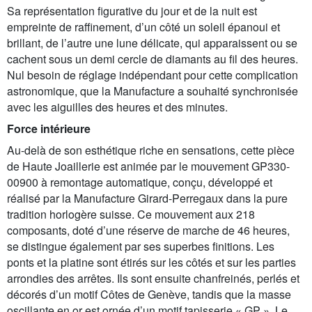
Sa représentation figurative du jour et de la nuit est
empreinte de raffinement, d’un côté un soleil épanoui et
brillant, de l’autre une lune délicate, qui apparaissent ou se
cachent sous un demi cercle de diamants au fil des heures.
Nul besoin de réglage indépendant pour cette complication
astronomique, que la Manufacture a souhaité synchronisée
avec les aiguilles des heures et des minutes.
Force intérieure
Au-delà de son esthétique riche en sensations, cette pièce
de Haute Joaillerie est animée par le mouvement GP330-
00900 à remontage automatique, conçu, développé et
réalisé par la Manufacture Girard-Perregaux dans la pure
tradition horlogère suisse. Ce mouvement aux 218
composants, doté d’une réserve de marche de 46 heures,
se distingue également par ses superbes finitions. Les
ponts et la platine sont étirés sur les côtés et sur les parties
arrondies des arrêtes. Ils sont ensuite chanfreinés, perlés et
décorés d’un motif Côtes de Genève, tandis que la masse
oscillante en or est ornée d’un motif tapisserie « GP ». Le