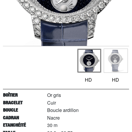
HD
HD
Or gris
BOÎTIER
Cuir
BRACELET
Boucle ardillon
BOUCLE
Nacre
CADRAN
30 m
ETANCHÉITÉ