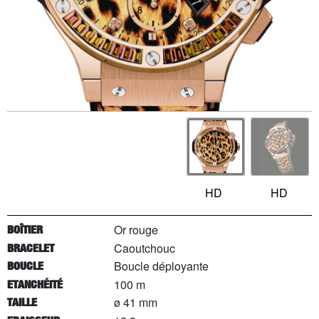
HD
HD
Or rouge
BOÎTIER
Caoutchouc
BRACELET
Boucle déployante
BOUCLE
100 m
ETANCHÉITÉ
ø 41 mm
TAILLE