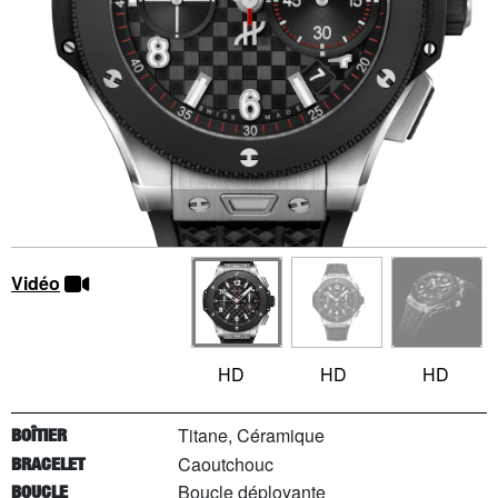
Vidéo
HD
HD
HD
Titane, Céramique
BOÎTIER
Caoutchouc
BRACELET
Boucle déployante
BOUCLE