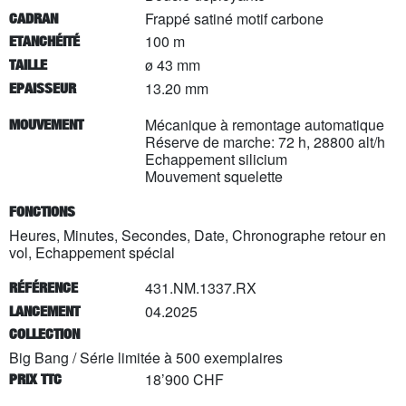
Frappé satiné motif carbone
CADRAN
100 m
ETANCHÉITÉ
ø 43 mm
TAILLE
13.20 mm
EPAISSEUR
Mécanique à remontage automatique
MOUVEMENT
Réserve de marche: 72 h, 28800 alt/h
Echappement silicium
Mouvement squelette
FONCTIONS
Heures, Minutes, Secondes, Date, Chronographe retour en
vol, Echappement spécial
431.NM.1337.RX
RÉFÉRENCE
04.2025
LANCEMENT
COLLECTION
Big Bang
/
Série limitée à
500
exemplaires
18’900 CHF
PRIX TTC