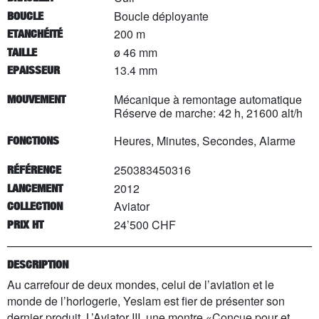
Boucle déployante
BOUCLE
200 m
ETANCHÉITÉ
ø 46 mm
TAILLE
13.4 mm
EPAISSEUR
Mécanique à remontage automatique
MOUVEMENT
Réserve de marche: 42 h, 21600 alt/h
Heures, Minutes, Secondes, Alarme
FONCTIONS
250383450316
RÉFÉRENCE
2012
LANCEMENT
Aviator
COLLECTION
24’500 CHF
PRIX HT
DESCRIPTION
Au carrefour de deux mondes, celui de l’aviation et le
monde de l’horlogerie, Yeslam est fier de présenter son
dernier produit, L’Aviator III, une montre «Conçue pour et