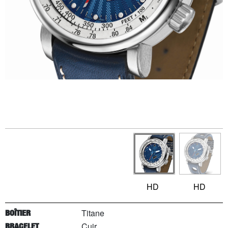
HD
HD
Titane
BOÎTIER
Cuir
BRACELET