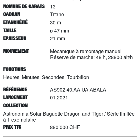
13
NOMBRE DE CARATS
Titane
CADRAN
30 m
ETANCHÉITÉ
ø 47 mm
TAILLE
21 mm
EPAISSEUR
Mécanique à remontage manuel
MOUVEMENT
Réserve de marche: 48 h, 28800 alt/h
FONCTIONS
Heures, Minutes, Secondes, Tourbillon
AS902.40.AA.UA.ABALA
RÉFÉRENCE
01.2021
LANCEMENT
COLLECTION
Astronomia Solar Baguette Dragon and Tiger
/
Série limitée
à
1
exemplaire
880’000 CHF
PRIX TTC