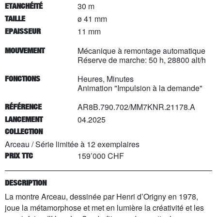
30 m
ETANCHÉITÉ
ø 41 mm
TAILLE
11 mm
EPAISSEUR
Mécanique à remontage automatique
MOUVEMENT
Réserve de marche: 50 h, 28800 alt/h
Heures, Minutes
FONCTIONS
Animation "Impulsion à la demande"
AR8B.790.702/MM7KNR.21178.A
RÉFÉRENCE
04.2025
LANCEMENT
COLLECTION
Arceau
/
Série limitée à
12
exemplaires
159’000 CHF
PRIX TTC
DESCRIPTION
La montre Arceau, dessinée par Henri d’Origny en 1978,
joue la métamorphose et met en lumière la créativité et les