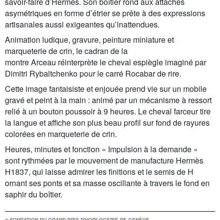
savoir-faire d’Hermès. Son boîtier rond aux attaches
asymétriques en forme d’étrier se prête à des expressions
artisanales aussi exigeantes qu’inattendues.
Animation ludique, gravure, peinture miniature et
marqueterie de crin, le cadran de la
montre Arceau réinterprète le cheval espiègle imaginé par
Dimitri Rybaltchenko pour le carré Rocabar de rire.
Cette image fantaisiste et enjouée prend vie sur un mobile
gravé et peint à la main : animé par un mécanisme à ressort
relié à un bouton poussoir à 9 heures. Le cheval farceur tire
la langue et affiche son plus beau profil sur fond de rayures
colorées en marqueterie de crin.
Heures, minutes et fonction « Impulsion à la demande »
sont rythmées par le mouvement de manufacture Hermès
H1837, qui laisse admirer les finitions et le semis de H
ornant ses ponts et sa masse oscillante à travers le fond en
saphir du boîtier.
© FONDATION DU GRAND PRIX D'HORLOGERIE DE GENÈVE