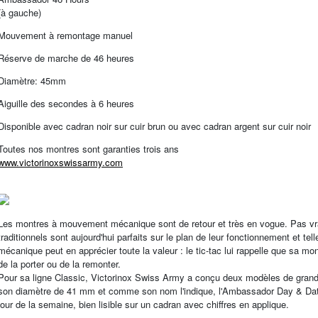
(à gauche)
Mouvement à remontage manuel
Réserve de marche de 46 heures
Diamètre: 45mm
Aiguille des secondes à 6 heures
Disponible avec cadran noir sur cuir brun ou avec cadran argent sur cuir noir
Toutes nos montres sont garanties trois ans
www.victorinoxswissarmy.com
Les montres à mouvement mécanique sont de retour et très en vogue. Pas vr
traditionnels sont aujourd'hui parfaits sur le plan de leur fonctionnement et te
mécanique peut en apprécier toute la valeur : le tic-tac lui rappelle que sa mon
de la porter ou de la remonter.
Pour sa ligne Classic, Victorinox Swiss Army a conçu deux modèles de gran
son diamètre de 41 mm et comme son nom l'indique, l'Ambassador Day & Date o
jour de la semaine, bien lisible sur un cadran avec chiffres en applique.