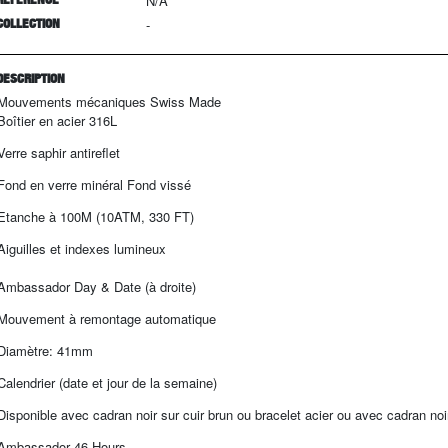
N/A
COLLECTION
-
DESCRIPTION
Mouvements mécaniques Swiss Made
Boîtier en acier 316L
Verre saphir antireflet
Fond en verre minéral Fond vissé
Etanche à 100M (10ATM, 330 FT)
Aiguilles et indexes lumineux
Ambassador Day & Date (à droite)
Mouvement à remontage automatique
Diamètre: 41mm
Calendrier (date et jour de la semaine)
Disponible avec cadran noir sur cuir brun ou bracelet acier ou avec cadran noir
Ambassador 46 Hours