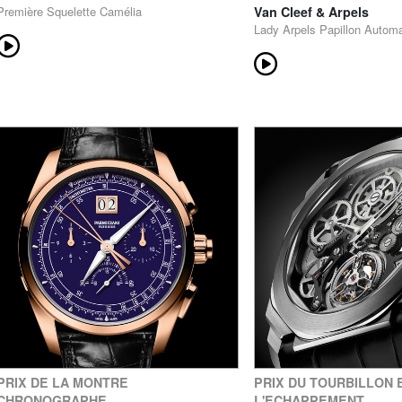
Première Squelette Camélia
Van Cleef & Arpels
Lady Arpels Papillon Autom
PRIX DE LA MONTRE
PRIX DU TOURBILLON 
CHRONOGRAPHE
L'ECHAPPEMENT