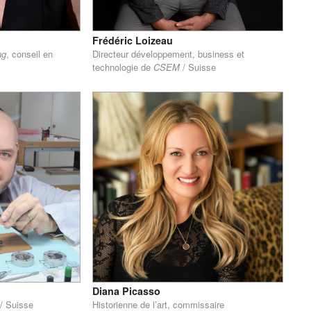
Frédéric Loizeau
ng
, conseil en
Directeur développement, business et
technologie de
CSEM
/ Suisse
Diana Picasso
/ Suisse
Historienne de l’art, commissaire