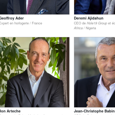
Geoffroy Ader
Deremi Ajidahun
Expert en horlogerie / France
CEO de
Hole19 Group
et é
Africa
/ Nigeria
Jon Arteche
Jean-Christophe Babin