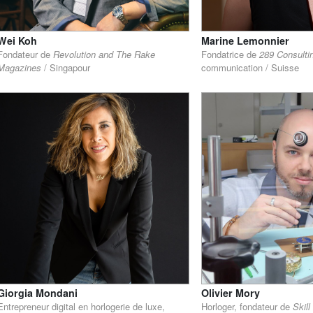
Wei Koh
Marine Lemonnier
Fondateur de
Revolution and The Rake
Fondatrice de
289 Consulti
Magazines
/ Singapour
communication / Suisse
Giorgia Mondani
Olivier Mory
Entrepreneur digital en horlogerie de luxe,
Horloger, fondateur de
Skill