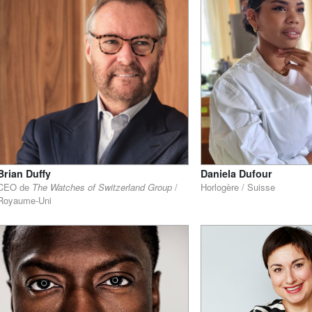
Brian Duffy
Daniela Dufour
CEO de
The Watches of Switzerland Group
/
Horlogère / Suisse
Royaume-Uni