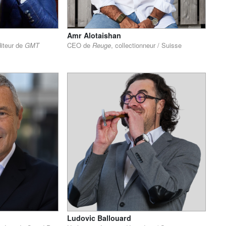
Amr Alotaishan
diteur de
GMT
CEO de
Reuge
, collectionneur / Suisse
Ludovic Ballouard