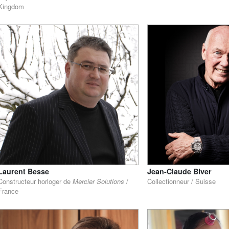
Kingdom
Laurent Besse
Jean-Claude Biver
Constructeur horloger de
Mercier Solutions
/
Collectionneur / Suisse
France