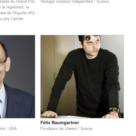
uréate du Grand Prix
Horloger créateur indépendant / Suisse
n le règlement, le
te de l'Aiguille d'Or
du jury l’année
Félix Baumgartner
eta
/ USA
Fondateur de
Urwerk
/ Suisse