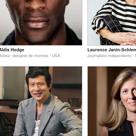
Aldis Hodge
Laurence Janin-Schle
Acteur, designer de montres / USA
Journaliste indépendante /