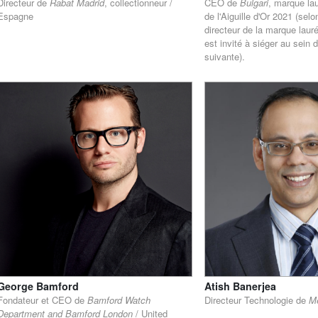
Directeur de
Rabat Madrid
, collectionneur /
CEO de
Bulgari
, marque la
Espagne
de l'Aiguille d'Or 2021 (selo
directeur de la marque lauréa
est invité à siéger au sein 
suivante).
​George Bamford
Atish Banerjea
Fondateur et CEO de
Bamford Watch
Directeur Technologie de
M
Department and Bamford London
/ United