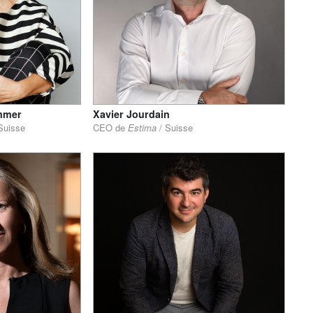
mmer
Xavier Jourdain
 Suisse
CEO de
Estima
/ Suisse