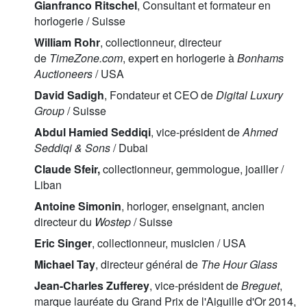
Gianfranco Ritschel
, Consultant et formateur en
horlogerie / Suisse
William Rohr
, collectionneur, directeur
de
TimeZone.com
, expert en horlogerie à
Bonhams
Auctioneers
/ USA
David Sadigh
, Fondateur et CEO de
Digital Luxury
Group
/ Suisse
Abdul Hamied Seddiqi
, vice-président de
Ahmed
Seddiqi & Sons
/ Dubai
Claude Sfeir,
collectionneur, gemmologue, joailler /
Liban
Antoine Simonin
, horloger, enseignant, ancien
directeur du
Wostep
/ Suisse
Eric Singer
, collectionneur, musicien / USA
Michael Tay
, directeur général de
The Hour Glass
Jean-Charles Zufferey
, vice-président de
Breguet
,
marque lauréate du Grand Prix de l'Aiguille d'Or 2014,