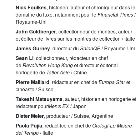
Nick Foulkes
, historien, auteur et chroniqueur dans le
domaine du luxe, notamment pour le
Financial Times
/
Royaume-Uni
John Goldberger
, collectionneur de montres, auteur
et éditeur de livres sur les montres de collection / Italie
James Gurney
, directeur du
SalonQP
/ Royaume-Uni
Sean Li
, collectionneur, rédacteur en chef
de
Revolution Hong Kong
et directeur éditorial
horlogerie de
Tatler Asie
/ Chine
Pierre Maillard
, rédacteur en chef de
Europa Star
et
cinéaste / Suisse
Takeshi Matsuyama
, auteur, historien en horlogerie et
rédacteur pour
Men's EX
/ Japon
Dieter Meier
, producteur / Suisse, Argentine
Paola Pujia
, rédactrice en chef de
Orologi-Le Misure
del Tempo
/ Italie