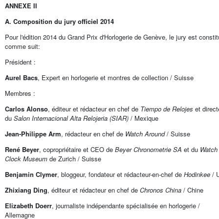
ANNEXE II
A. Composition du jury officiel 2014
Pour l'édition 2014 du Grand Prix d'Horlogerie de Genève, le jury est consti
comme suit:
Président :
Aurel Bacs
, Expert en horlogerie et montres de collection / Suisse
Membres :
Carlos Alonso
, éditeur et rédacteur en chef de
Tiempo de Relojes
et direct
du
Salon Internacional Alta Relojeria (SIAR)
/ Mexique
Jean-Philippe Arm
, rédacteur en chef de
Watch Around
/ Suisse
René Beyer
, copropriétaire et CEO de
Beyer Chronometrie SA
et du
Watch
Clock Museum
de Zurich / Suisse
Benjamin Clymer
, bloggeur, fondateur et rédacteur-en-chef de
Hodinkee
/ 
Zhixiang Ding
, éditeur et rédacteur en chef de
Chronos China
/ Chine
Elizabeth Doerr
, journaliste indépendante spécialisée en horlogerie /
Allemagne