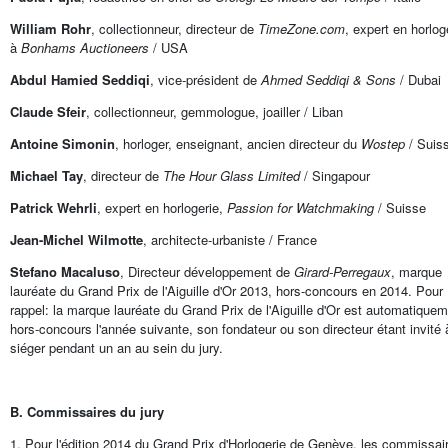
William Rohr
, collectionneur, directeur de
TimeZone.com
, expert en horlog
à
Bonhams Auctioneers
/ USA
Abdul Hamied Seddiqi
, vice-président de
Ahmed Seddiqi & Sons
/ Dubai
Claude Sfeir
, collectionneur, gemmologue, joailler / Liban
Antoine Simonin
, horloger, enseignant, ancien directeur du
Wostep
/ Suis
Michael Tay
, directeur de
The Hour Glass Limited
/ Singapour
Patrick Wehrli
, expert en horlogerie,
Passion for Watchmaking
/ Suisse
Jean-Michel Wilmotte
, architecte-urbaniste / France
Stefano Macaluso
, Directeur développement de
Girard-Perregaux
, marque
lauréate du Grand Prix de l'Aiguille d'Or 2013, hors-concours en 2014. Pour
rappel: la marque lauréate du Grand Prix de l'Aiguille d'Or est automatique
hors-concours l'année suivante, son fondateur ou son directeur étant invité 
siéger pendant un an au sein du jury.
B. Commissaires du jury
1. Pour l'édition 2014 du Grand Prix d'Horlogerie de Genève, les commissai