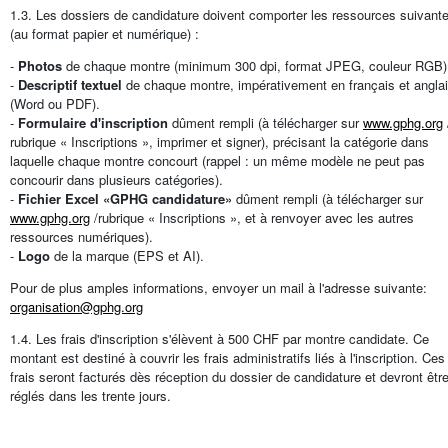
1.3. Les dossiers de candidature doivent comporter les ressources suivant
(au format papier et numérique) :
-
Photos
de chaque montre (minimum 300 dpi, format JPEG, couleur RGB)
-
Descriptif textuel
de chaque montre, impérativement en français et angla
(Word ou PDF).
-
Formulaire d'inscription
dûment rempli (à télécharger sur
www.gphg.org
rubrique « Inscriptions », imprimer et signer), précisant la catégorie dans
laquelle chaque montre concourt (rappel : un même modèle ne peut pas
concourir dans plusieurs catégories).
-
Fichier Excel «GPHG candidature»
dûment rempli (à télécharger sur
www.gphg.org
/rubrique « Inscriptions », et à renvoyer avec les autres
ressources numériques).
-
Logo
de la marque (EPS et AI).
Pour de plus amples informations, envoyer un mail à l'adresse suivante:
organisation@gphg.org
1.4. Les frais d'inscription s'élèvent à 500 CHF par montre candidate. Ce
montant est destiné à couvrir les frais administratifs liés à l'inscription. Ces
frais seront facturés dès réception du dossier de candidature et devront êtr
réglés dans les trente jours.