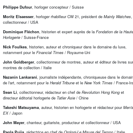
Philippe Dufour
, horloger concepteur / Suisse
Moritz Elsaesser
, horloger rhabilleur CW 21, président de
Mainly Watches
,
collectionneur / USA
Dominique Fléchon
, historien et expert auprès de la
Fondation de la Haut
Horlogerie
/ Suisse-France
Nick Foulkes
, historien, auteur et chroniqueur dans le domaine du luxe,
notamment pour le
Financial Times
/ Royaume-Uni
John Goldberger
, collectionneur de montres, auteur et éditeur de livres sur
montres de collection / Italie
Nazanin Lankarani
, journaliste indépendante, chroniqueuse dans le domai
de l'art, notamment pour le
Herald Tribune
et le
New York Times
/ France-Ir
Sean Li
, collectionneur, rédacteur en chef de
Revolution Hong Kong
et
directeur éditorial horlogerie de
Tatler Asie
/ Chine
Takeshi Matsuyama
, auteur, historien en horlogerie et rédacteur pour
Men'
EX
/ Japon
John Mayer
, chanteur, guitariste, producteur et collectionneur / USA
Paola Pujia
, rédactrice en chef de
Orologi-Le Misure del Tempo
/ Italie