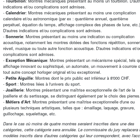
-
Tourbillon
: Montres mécaniques présentant au moins un tourbillon. D'aut
indications et/ou complications sont admises.
-
Calendrier
: Montres mécaniques présentant au moins une complication
calendaire et/ou astronomique (par ex : quantième annuel, quantième
perpétuel, équation du temps, affichage complexe des phases de lune, etc.
D'autres indications et/ou complications sont admises.
-
Sonnerie
: Montres présentant au moins une indication ou complication
acoustique, notamment les montres dotées des fonctions répétition, sonner
réveil, musique ou toute autre fonction acoustique. D'autres indications et/o
complications sont admises.
-
Exception Mécanique
: Montres présentant un mécanisme spécial, tels q
affichage innovant ou sophistiqué, un automate, un mouvement à courroie 
tout autre concept horloger original et/ou exceptionnel.
-
Petite Aiguille
: Montres dont le prix public est inférieur à 8'000 CHF.
-
Sport
: Montres liées à l'univers du sport.
-
Joaillerie
: Montres présentant une maîtrise exceptionnelle de l'art de la
joaillerie et du sertissage, se distinguant également par le choix des pierres
-
Métiers d'Art
: Montres présentant une maîtrise exceptionnelle d'une ou
plusieurs techniques artistiques, telles que : émaillage, laquage, gravure,
guillochage, squelettage, etc.
Dans le cas où moins de quatre montres seraient inscrites dans une des
catégories, cette catégorie sera annulée. Le commissaire du jury replacera 
modèles inscrits dans d'autres catégories qui leur correspondent, avec l'ac