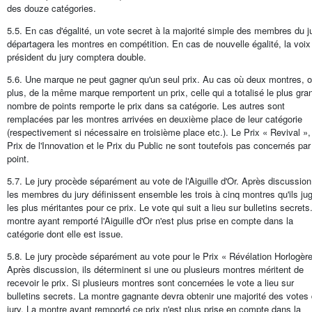
des douze catégories.
5.5. En cas d'égalité, un vote secret à la majorité simple des membres du j
départagera les montres en compétition. En cas de nouvelle égalité, la voix
président du jury comptera double.
5.6. Une marque ne peut gagner qu'un seul prix. Au cas où deux montres, 
plus, de la même marque remportent un prix, celle qui a totalisé le plus gra
nombre de points remporte le prix dans sa catégorie. Les autres sont
remplacées par les montres arrivées en deuxième place de leur catégorie
(respectivement si nécessaire en troisième place etc.). Le Prix « Revival »,
Prix de l'Innovation et le Prix du Public ne sont toutefois pas concernés par
point.
5.7. Le jury procède séparément au vote de l'Aiguille d'Or. Après discussion
les membres du jury définissent ensemble les trois à cinq montres qu'ils ju
les plus méritantes pour ce prix. Le vote qui suit a lieu sur bulletins secrets
montre ayant remporté l'Aiguille d'Or n'est plus prise en compte dans la
catégorie dont elle est issue.
5.8. Le jury procède séparément au vote pour le Prix « Révélation Horlogère
Après discussion, ils déterminent si une ou plusieurs montres méritent de
recevoir le prix. Si plusieurs montres sont concernées le vote a lieu sur
bulletins secrets. La montre gagnante devra obtenir une majorité des votes
jury. La montre ayant remporté ce prix n'est plus prise en compte dans la