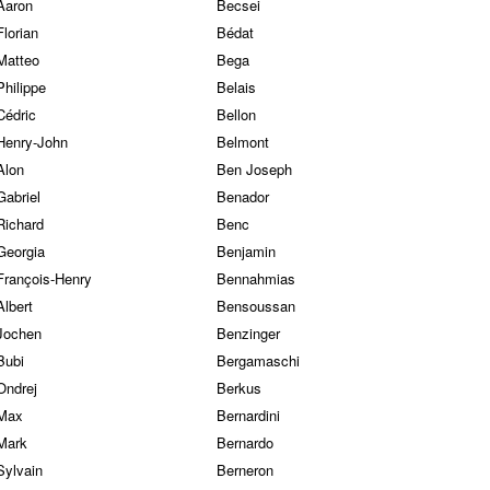
Aaron
Becsei
Florian
Bédat
Matteo
Bega
Philippe
Belais
Cédric
Bellon
Henry-John
Belmont
Alon
Ben Joseph
Gabriel
Benador
Richard
Benc
Georgia
Benjamin
François-Henry
Bennahmias
Albert
Bensoussan
Jochen
Benzinger
Bubi
Bergamaschi
Ondrej
Berkus
Max
Bernardini
Mark
Bernardo
Sylvain
Berneron