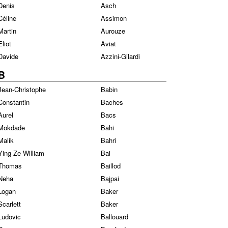
Denis
Asch
Céline
Assimon
Martin
Aurouze
Eliot
Aviat
Davide
Azzini-Gilardi
B
Jean-Christophe
Babin
Constantin
Baches
Aurel
Bacs
Mokdade
Bahi
Malik
Bahri
Ying Ze William
Bai
Thomas
Baillod
Neha
Bajpai
Logan
Baker
Scarlett
Baker
Ludovic
Ballouard