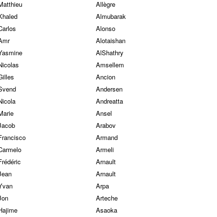
Matthieu
Allègre
Khaled
Almubarak
Carlos
Alonso
Amr
Alotaishan
Yasmine
AlShathry
Nicolas
Amsellem
Gilles
Ancion
Svend
Andersen
Nicola
Andreatta
Marie
Ansel
Jacob
Arabov
Francisco
Armand
Carmelo
Armeli
Frédéric
Arnault
Jean
Arnault
Yvan
Arpa
Jon
Arteche
Hajime
Asaoka