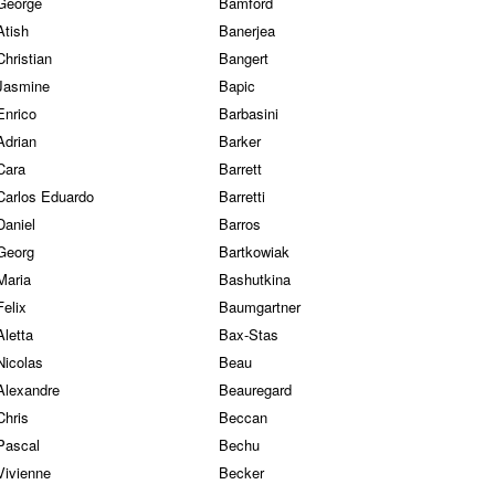
George
Bamford
Atish
Banerjea
Christian
Bangert
Jasmine
Bapic
Enrico
Barbasini
Adrian
Barker
Cara
Barrett
Carlos Eduardo
Barretti
Daniel
Barros
Georg
Bartkowiak
Maria
Bashutkina
Felix
Baumgartner
Aletta
Bax-Stas
Nicolas
Beau
Alexandre
Beauregard
Chris
Beccan
Pascal
Bechu
Vivienne
Becker