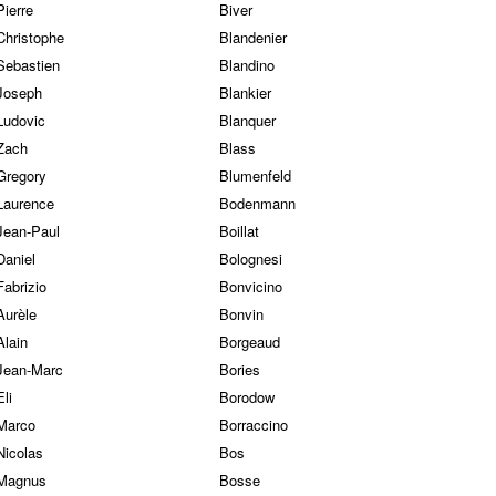
Pierre
Biver
Christophe
Blandenier
Sebastien
Blandino
Joseph
Blankier
Ludovic
Blanquer
Zach
Blass
Gregory
Blumenfeld
Laurence
Bodenmann
Jean-Paul
Boillat
Daniel
Bolognesi
Fabrizio
Bonvicino
Aurèle
Bonvin
Alain
Borgeaud
Jean-Marc
Bories
Eli
Borodow
Marco
Borraccino
Nicolas
Bos
Magnus
Bosse