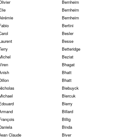
Olivier
Bernheim
Elie
Bernheim
Jérémie
Bernheim
Fabio
Bertini
Carol
Besler
Laurent
Besse
Terry
Betteridge
Michel
Beziat
Viren
Bhagat
Anish
Bhatt
Dillon
Bhatt
Nicholas
Biebuyck
Michael
Biercuk
Edouard
Bierry
Armand
Billard
François
Billig
Daniela
Binda
Jean Claude
Biver