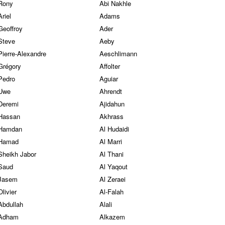
Rony
Abi Nakhle
Ariel
Adams
Geoffroy
Ader
Steve
Aeby
Pierre-Alexandre
Aeschlimann
Grégory
Affolter
Pedro
Aguiar
Uwe
Ahrendt
Deremi
Ajidahun
Hassan
Akhrass
Hamdan
Al Hudaidi
Hamad
Al Marri
Sheikh Jabor
Al Thani
Saud
Al Yaqout
Jasem
Al Zeraei
Olivier
Al-Falah
Abdullah
Alali
Adham
Alkazem