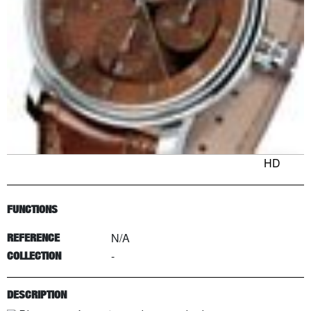
HD
FUNCTIONS
N/A
REFERENCE
-
COLLECTION
DESCRIPTION