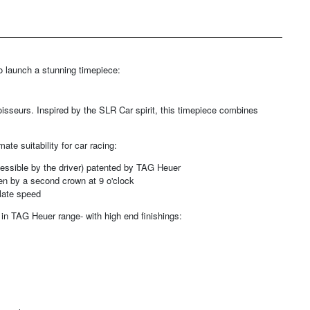
 launch a stunning timepiece:
sseurs. Inspired by the SLR Car spirit, this timepiece combines
te suitability for car racing:
cessible by the driver) patented by TAG Heuer
ven by a second crown at 9 o'clock
ulate speed
 in TAG Heuer range- with high end finishings: