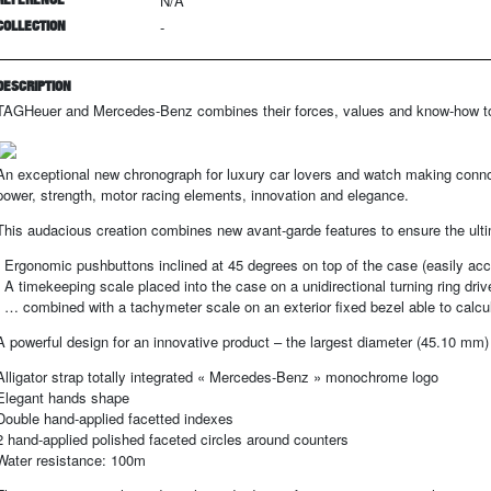
N/A
COLLECTION
-
DESCRIPTION
TAGHeuer and Mercedes-Benz combines their forces, values and know-how to
An exceptional new chronograph for luxury car lovers and watch making connoi
power, strength, motor racing elements, innovation and elegance.
This audacious creation combines new avant-garde features to ensure the ultima
- Ergonomic pushbuttons inclined at 45 degrees on top of the case (easily ac
- A timekeeping scale placed into the case on a unidirectional turning ring dri
- … combined with a tachymeter scale on an exterior fixed bezel able to calc
A powerful design for an innovative product – the largest diameter (45.10 mm)
Alligator strap totally integrated « Mercedes-Benz » monochrome logo
Elegant hands shape
Double hand-applied facetted indexes
2 hand-applied polished faceted circles around counters
Water resistance: 100m