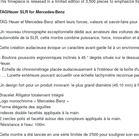
This timepiece is released in a limited edition of 3,500 pieces to emphasize its
TAGHeuer SLR for Mercedes-Benz
TAG Heuer et Mercedes-Benz allient leurs forces, valeurs et savoir-faire pour
Un nouveau chronographe exceptionnelle dédié aux amateurs des voitures de l
automobile de la SLR, cette montre combine puissance, force, innovation et 
Cette création audacieuse évoque un caractère avant-garde lié à un environn
- Boutons poussoirs ergonomiques inclinés à 45 ° degrés situés sur le dessus
Heuer.
- Echelle de chronométrage placée audacieusement à l'intérieur de la boîte d'u
- … Lunette extérieure pouvant accueillir une échelle tachymètre reconnue pa
Un design fort pour un produit innovant- le plus grand diamètre (45.10 mm) 
Bracelet Alligator totalement intégré
Logo monochrome « Mercedes-Benz »
Forme élégante des aiguilles
Indexes double facettés appliqués à la main.
2 cercles polis et facetté autour des compteurs appliqués à la main.
Résistance à l'eau: 100m
Cette montre a été lancée en une série limitée de 3'500 pour souligner son exc