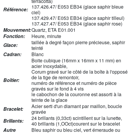
terracotta)
137.426.47/ E053 EB34 (glace saphir bleue
Référence:
ciel)
137.429.47/ E053 EB34 (glace saphir tilleul)
137.427.47/ E053 EB34 (glace saphir rose)
Mouvement:
Quartz, ETA E01.001
Fonction:
Heure, minute
taillée à degré façon pierre précieuse, saphir
Glace:
teinté
Cadran:
Blanc
Boite cubique (16mm x 16mm x 11 mm) en
acier inoxydable,
Corum gravé sur le côté de la boîte à l'opposé
de la tige de remontoir,
Boîtier:
numéro de référence et numéro de pièce
gravés sur le fond à 4 vis
le cabochon de la couronne est assorti à la
teinte de la glace
Acier serti d'un diamant par maillon, boucle
Bracelet:
gravée
24 brillants (0,33ct) scintillent sur la lunette,
Brillants:
40 brillants (1,OOct)courent sur le bracelet
Autre
Bleu saphir ou bleu ciel, vert émeraude ou