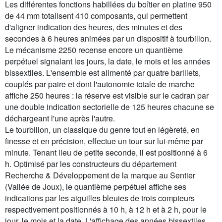
Les différentes fonctions habillées du boîtier en platine 950
de 44 mm totalisent 410 composants, qui permettent
d'aligner indication des heures, des minutes et des
secondes à 6 heures animées par un dispositif à tourbillon.
Le mécanisme 2250 recense encore un quantième
perpétuel signalant les jours, la date, le mois et les années
bissextiles. L'ensemble est alimenté par quatre barillets,
couplés par paire et dont l'autonomie totale de marche
affiche 250 heures : la réserve est visible sur le cadran par
une double indication sectorielle de 125 heures chacune se
déchargeant l'une après l'autre.
Le tourbillon, un classique du genre tout en légèreté, en
finesse et en précision, effectue un tour sur lui-même par
minute. Tenant lieu de petite seconde, il est positionné à 6
h. Optimisé par les constructeurs du département
Recherche & Développement de la marque au Sentier
(Vallée de Joux), le quantième perpétuel affiche ses
indications par les aiguilles bleuies de trois compteurs
respectivement positionnés à 10 h, à 12 h et à 2 h, pour le
jour, le mois et la date. L'affichage des années bissextiles