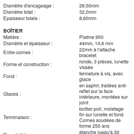
Diamètre d'encageage :
28,50mm
Diamètre total :
32,0mm
Epaisseur totale :
8,60mm
BOÎTIER
Matière :
Platine 950
Diamètre et épaisseur :
44mm, 14,6 mm
22mm à l'attache
Entre-cornes :
bracelet
ronde, 3 pièces, lunette
Forme et construction :
vissée
fermeture à vis, avec
Fond :
glace
en saphir, traitées anti-
reflet sur la face
Glaces :
intérieure, montées sur
joint
boîtier poli, moletage
fin sur lunette et fond.
Terminaison :
Cornes soudées de
forme 250 ans
étanche jusqu'à 30