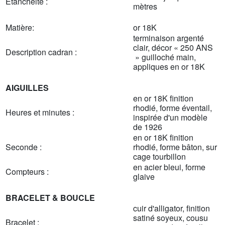
Etanchéité :
mètres
Matière:
or 18K
terminaison argenté
clair, décor « 250 ANS
Description cadran :
» guilloché main,
appliques en or 18K
AIGUILLES
en or 18K finition
rhodié, forme éventail,
Heures et minutes :
inspirée d'un modèle
de 1926
en or 18K finition
Seconde :
rhodié, forme bâton, sur
cage tourbillon
en acier bleui, forme
Compteurs :
glaive
BRACELET & BOUCLE
cuir d'alligator, finition
satiné soyeux, cousu
Bracelet :