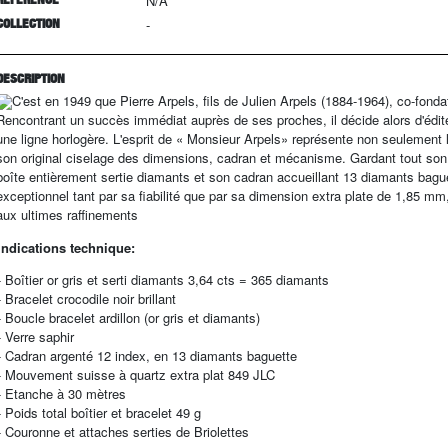
N/A
COLLECTION
-
DESCRIPTION
C'est en 1949 que Pierre Arpels, fils de Julien Arpels (1884-1964), co-fon
Rencontrant un succès immédiat auprès de ses proches, il décide alors d'édit
une ligne horlogère. L'esprit de « Monsieur Arpels» représente non seulement 
son original ciselage des dimensions, cadran et mécanisme. Gardant tout son c
boîte entièrement sertie diamants et son cadran accueillant 13 diamants ba
exceptionnel tant par sa fiabilité que par sa dimension extra plate de 1,85 mm,
aux ultimes raffinements
Indications technique:
- Boîtier or gris et serti diamants 3,64 cts = 365 diamants
- Bracelet crocodile noir brillant
- Boucle bracelet ardillon (or gris et diamants)
- Verre saphir
- Cadran argenté 12 index, en 13 diamants baguette
- Mouvement suisse à quartz extra plat 849 JLC
- Etanche à 30 mètres
- Poids total boîtier et bracelet 49 g
- Couronne et attaches serties de Briolettes