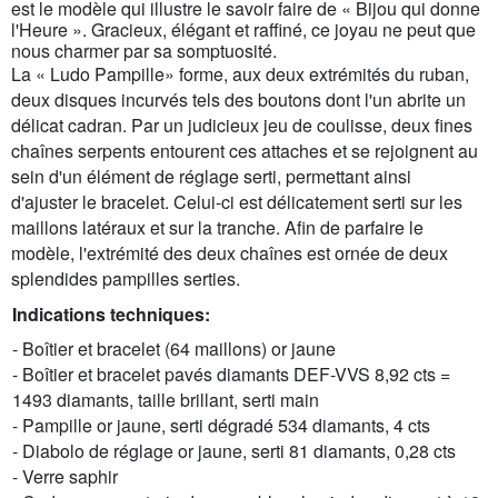
est le modèle qui illustre le savoir faire de « Bijou qui donne
l'Heure ». Gracieux, élégant et raffiné, ce joyau ne peut que
nous charmer par sa somptuosité.
La « Ludo Pampille» forme, aux deux extrémités du ruban,
deux disques incurvés tels des boutons dont l'un abrite un
délicat cadran. Par un judicieux jeu de coulisse, deux fines
chaînes serpents entourent ces attaches et se rejoignent au
sein d'un élément de réglage serti, permettant ainsi
d'ajuster le bracelet. Celui-ci est délicatement serti sur les
maillons latéraux et sur la tranche. Afin de parfaire le
modèle, l'extrémité des deux chaînes est ornée de deux
splendides pampilles serties.
Indications techniques:
- Boîtier et bracelet (64 maillons) or jaune
- Boîtier et bracelet pavés diamants DEF-VVS 8,92 cts =
1493 diamants, taille brillant, serti main
- Pampille or jaune, serti dégradé 534 diamants, 4 cts
- Diabolo de réglage or jaune, serti 81 diamants, 0,28 cts
- Verre saphir