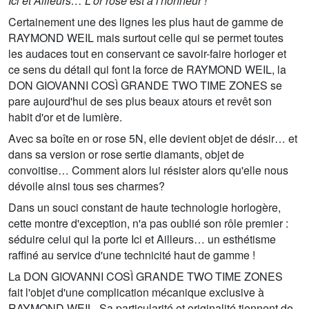
Ici et Ailleurs… L'or rose est à l'honneur !
Certainement une des lignes les plus haut de gamme de
RAYMOND WEIL mais surtout celle qui se permet toutes
les audaces tout en conservant ce savoir-faire horloger et
ce sens du détail qui font la force de RAYMOND WEIL, la
DON GIOVANNI COSÌ GRANDE TWO TIME ZONES se
pare aujourd'hui de ses plus beaux atours et revêt son
habit d'or et de lumière.
Avec sa boîte en or rose 5N, elle devient objet de désir… et
dans sa version or rose sertie diamants, objet de
convoitise… Comment alors lui résister alors qu'elle nous
dévoile ainsi tous ses charmes?
Dans un souci constant de haute technologie horlogère,
cette montre d'exception, n'a pas oublié son rôle premier :
séduire celui qui la porte Ici et Ailleurs… un esthétisme
raffiné au service d'une technicité haut de gamme !
La DON GIOVANNI COSÌ GRANDE TWO TIME ZONES
fait l'objet d'une complication mécanique exclusive à
RAYMOND WEIL. Sa particularité et originalité tiennent de