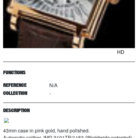
HD
FUNCTIONS
N/A
REFERENCE
-
COLLECTION
DESCRIPTION
43mm case in pink gold, hand polished.
Automatic caliber JMG 3101TR/1153 (Worldwide patented).